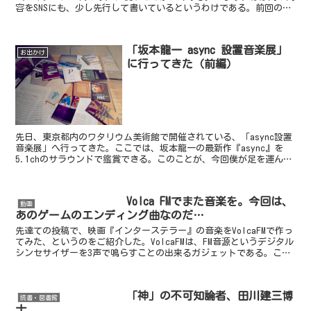
容をSNSにも、少し先行して書いているというわけである。前回の、
明け方に金星と木星とさそり座のアンタレスが見えた、...
「坂本龍一 async 設置音楽展」
お出かけ
に行ってきた（前編）
先日、東京都内のワタリウム美術館で開催されている、「async設置
音楽展」へ行ってきた。ここでは、坂本龍一の最新作『async』を
5.1chのサラウンドで鑑賞できる。このことが、今回僕が足を運んだ
大きな目的のひとつだ。先達て書いたように、僕...
Volca FMでまた音楽を。今回は、
動画
あのゲームのエンディング曲なのだ…
先達ての投稿で、映画『インターステラー』の音楽をVolcaFMで作っ
てみた、というのをご紹介した。VolcaFMは、FM音源というデジタル
シンセサイザーを3声で鳴らすことの出来るガジェットである。この
3声は同じ音色でなければならない。つまり...
「神」の不可知論者、田川建三博
読書・図書館
士