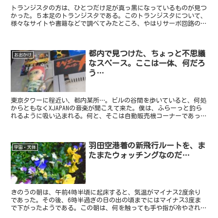
トランジスタの方は、ひとつだけ足が真っ黒になっているものが見つ
かった。５本足のトランジスタである。このトランジスタについて、
様々なサイトや書籍などで調べてみたところ、やはりサーボ回路の回
転制御用で使われることが多いようだ。どうやら、この部品...
都内で見つけた、ちょっと不思議
お出かけ
なスペース。ここは一体、何だろ
う…
東京タワーに程近い、都内某所…。ビルの谷間を歩いていると、何処
からともなくXJAPANの音楽が聞こえて来た。僕は、ふらーっと釣ら
れるように吸い込まれる。何と、そこは自動販売機コーナーであっ
た。この曲目は「ArtofLife」。約30分もある...
羽田空港着の新飛行ルートを、ま
宇宙・天体
たまたウォッチングなのだ…
きのうの朝は、午前4時半頃に起床すると、気温がマイナス2度余り
であった。その後、6時半過ぎの日の出の頃までにはマイナス3度ま
で下がったようである。この朝は、何を触っても手や指が冷やされた
ものだ。それから帰宅すると、ちいーの園の花たちが一斉に...