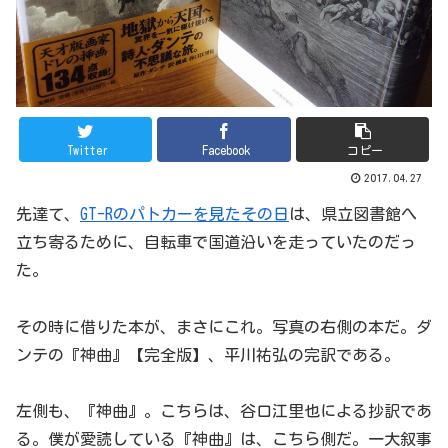
Twitter
Facebook
コピー
2017.04.27
先達て、
GT-Rのパトカーを見たその日
は、県立図書館へ
立ち寄るために、自転車で国道沿いを走っていたのだっ
た。
その時に借りた本が、まさにこれ。写真の右側の本だ。ダ
ンテの『神曲』【完全版】、平川祐弘の完訳である。
左側も、『神曲』。こちらは、谷口江里也による抄訳であ
る。僕が愛読している『神曲』は、こちら側だ。一大叙事