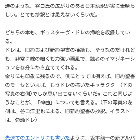
詩のような、谷口氏の広がりのある日本語訳が実に素晴ら
しい。とても抄訳とは思えないくらいだ。
どちらの本も、ギュスターヴ・ドレの挿絵を収録してい
る。
ドレは、旧約および新約聖書の挿絵も、そうなのだけれど
も、非常に線の細くも力強い画風で、読者のイマジネーシ
ョンを存分にかき立ててくれる。
余りにも印象に残るので、僕にとっては例えば、旧約聖書
のモーセといえば、もうドレの描いたキャラクター(下の
写真の右側)でしか思い出せないくらいだw これと同じよ
うなことが、『神曲』についても言える。(下の写真の左
側は、谷口江里也による、旧新約聖書の抄訳。イラスト
は、勿論ドレ)
先達てのエントリにも書いた
ように、坂本龍一の新アルバ