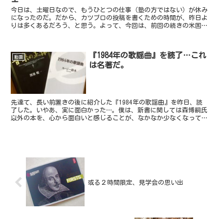
今日は、土曜日なので、もうひとつの仕事（塾の方ではない）が休み
になったのだ。だから、カツブロの投稿を書くための時間が、昨日よ
りは多くあるだろう、と思う。よって、今回は、前回の続きの米国旅
行記ではなくて、平常進行でお送り致したく、どうぞ宜しく...
『1984年の歌謡曲』を読了…これ
動画
は名著だ。
先達て、長い前置きの後に紹介した『1984年の歌謡曲』を昨日、読
了した。いやあ、実に面白かった…。僕は、新書に関しては森博嗣氏
以外の本を、心から面白いと感じることが、なかなか少なくなってき
ていた。でも、この『1984年の歌謡曲』は、僕にとっ...
或る２時間限定、見学会の思い出