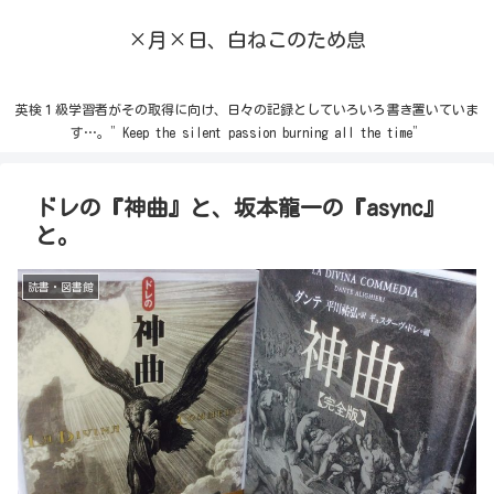
×月×日、白ねこのため息
英検１級学習者がその取得に向け、日々の記録としていろいろ書き置いていま
す…。”Keep the silent passion burning all the time”
ドレの『神曲』と、坂本龍一の『async』
と。
読書・図書館