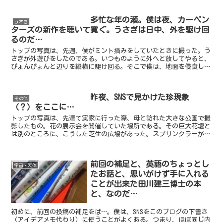
多忙な年の瀬。僕は夜、カーペン
うさぎ
ターズの新作を聴いて寛ぐ。うさぎは日中、外を駆け回
るのだ…
トップの写真は、先週、僕がミント摘みをしていたときに撮った。う
さぎが外遊びをしたのである。いつものように外へと放してやると、
ぴょんぴょんと辺りを縦横に駆け回る。そこで僕は、地面を侵食して
生え広がって来ているミントの葉っぱを手前のものから次々...
昨夜、SNSで見かけた珍現象
その他
（？）をここに…
トップの写真は、先達て実家に行った際、母と訪れた大きな公園で撮
影したもの。花の展示会を開催していた場所である。その巨大花壇と
は別のところに、こうした芝生の広場があった。スプリンクラーが設
置され、頻りに水を全方位に撒いているところだったのであ...
前回の補足と、英語のちょっとし
宇宙・天体
たお話と、思いがけず手に入れる
ことが出来た田川建三博士の本
と、なのだ…
初めに、前回の投稿の補足をば…。僕は、SNSをこのブログの下書き
（アイデアメモ代わり）に使うことがよくある。つまり、ほぼ同じ内