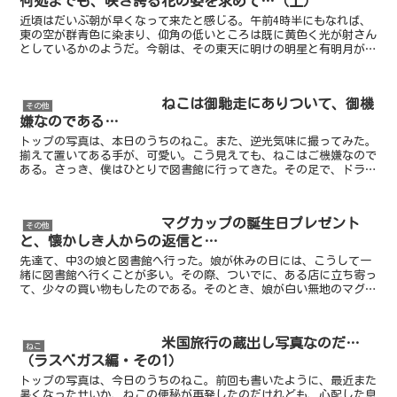
何処までも、咲き誇る花の姿を求めて…（上）
近頃はだいぶ朝が早くなって来たと感じる。午前4時半にもなれば、
東の空が群青色に染まり、仰角の低いところは既に黄色く光が射さん
としているかのようだ。今朝は、その東天に明けの明星と有明月が左
右に並んで見えた。その下には日昇が控え、暁光が薄っすら...
ねこは御馳走にありついて、御機
その他
嫌なのである…
トップの写真は、本日のうちのねこ。また、逆光気味に撮ってみた。
揃えて置いてある手が、可愛い。こう見えても、ねこはご機嫌なので
ある。さっき、僕はひとりで図書館に行ってきた。その足で、ドラッ
グストアに寄って、幾つかの飲み物や食べ物と、ねこ缶を買...
マグカップの誕生日プレゼント
その他
と、懐かしき人からの返信と…
先達て、中3の娘と図書館へ行った。娘が休みの日には、こうして一
緒に図書館へ行くことが多い。その際、ついでに、ある店に立ち寄っ
て、少々の買い物もしたのである。そのとき、娘が白い無地のマグカ
ップを買った。何に使うの？と僕が訊いたら、「ママに誕生...
米国旅行の蔵出し写真なのだ…
ねこ
（ラスベガス編・その1）
トップの写真は、今日のうちのねこ。前回も書いたように、最近また
暑くなったせいか、ねこの便秘が再発したのだけれども、心配した息