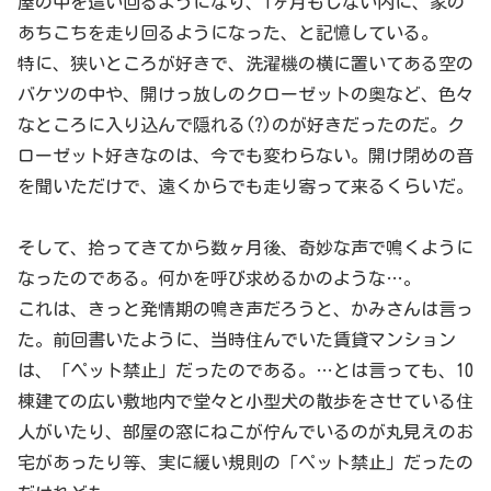
屋の中を這い回るようになり、1ヶ月もしない内に、家の
あちこちを走り回るようになった、と記憶している。
特に、狭いところが好きで、洗濯機の横に置いてある空の
バケツの中や、開けっ放しのクローゼットの奥など、色々
なところに入り込んで隠れる(?)のが好きだったのだ。ク
ローゼット好きなのは、今でも変わらない。開け閉めの音
を聞いただけで、遠くからでも走り寄って来るくらいだ。
そして、拾ってきてから数ヶ月後、奇妙な声で鳴くように
なったのである。何かを呼び求めるかのような…。
これは、きっと発情期の鳴き声だろうと、かみさんは言っ
た。前回書いたように、当時住んでいた賃貸マンション
は、「ペット禁止」だったのである。…とは言っても、10
棟建ての広い敷地内で堂々と小型犬の散歩をさせている住
人がいたり、部屋の窓にねこが佇んでいるのが丸見えのお
宅があったり等、実に緩い規則の「ペット禁止」だったの