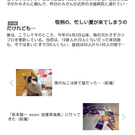
子がかみさんに頼んで、昨日かみさんが近所の犬猫病院に連れていっ
たらしい。以前のように、また浣腸をして便を出して貰った...
恒例の、忙しい夏が来てしまうの
その他
だけれども…
僕は、こうして今のところ、今年の4月3日以来、毎日欠かさずカツ
ブロを更新している。当初は、10数人か20人くらいだった来訪数
も、今では多いときで200人くらい、普段は50人から100人の間で推
移しているように思う。実に、有難いことです。あと...
僕のねこは捨て猫だった…（前編）
「坂本龍一 async 設置音楽展」に行って
きた（前編）