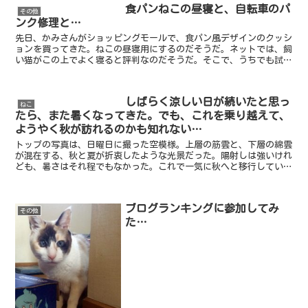
食パンねこの昼寝と、自転車のパ
その他
ンク修理と…
先日、かみさんがショッピングモールで、食パン風デザインのクッシ
ョンを買ってきた。ねこの昼寝用にするのだそうだ。ネットでは、飼
い猫がこの上でよく寝ると評判なのだそうだ。そこで、うちでも試し
てみるつもりだったようである。このクッションを、リビン...
しばらく涼しい日が続いたと思っ
ねこ
たら、また暑くなってきた。でも、これを乗り越えて、
ようやく秋が訪れるのかも知れない…
トップの写真は、日曜日に撮った空模様。上層の筋雲と、下層の綿雲
が混在する、秋と夏が折衷したような光景だった。陽射しは強いけれ
ども、暑さはそれ程でもなかった。これで一気に秋へと移行していく
のか、と思いきや、今週は案外と暑くなりそうである。予報...
ブログランキングに参加してみ
その他
た…