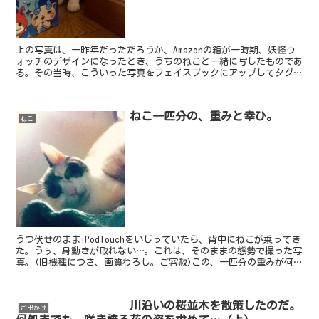
上の写真は、一昨年だっただろうか、Amazonの箱が一時期、妖怪ウ
ォッチのデザインになったとき、うちのねこと一緒に写したものであ
る。その当時、こういった写真をフェイスブックにアップしてタグ付
けしておくと、ジバニャンの限定メダルが貰えるという...
ねこ一匹分の、重みと幸ひ。
ねこ
うつ伏せのままiPodTouchをいじっていたら、背中にねこが乗ってき
た。うぅ、身動きが取れない…。これは、そのままの態勢で撮った写
真。(旧機種につき、画質わろし。ご容赦)この、一匹分の重みが何と
も心地よく、幸いなのである…。.....うち...
川沿いの桜並木を散策したのだ。
お出かけ