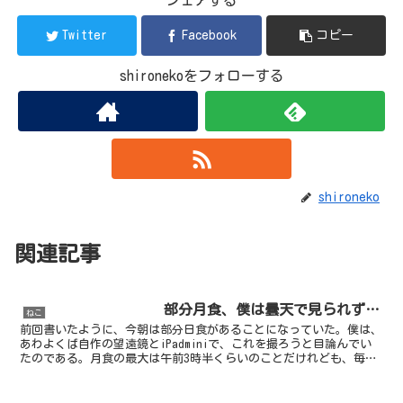
シェアする
Twitter
Facebook
コピー
shironekoをフォローする
shironeko
関連記事
部分月食、僕は曇天で見られず…
ねこ
前回書いたように、今朝は部分日食があることになっていた。僕は、
あわよくば自作の望遠鏡とiPadminiで、これを撮ろうと目論んでい
たのである。月食の最大は午前3時半くらいのことだけれども、毎朝
4時過ぎ起床の僕にとっては決して早過ぎる時刻では...