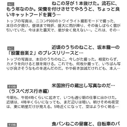
ねこの牙が１本抜けた。流石に、
ねこ
もう年なのか。栄養を付けさせてやろうと、ちょっと良
いキャットフードを買う…
トップの写真は、ニコンP900のトワイライト撮影モードで撮った、
本日の夕焼け。昼頃まで時折、盛大に雨が降り、その後しばらく雲が
引いていた。今はまた曇天で、星が全く見えない…。これは、その狭
間の茜色というわけだ。雨上がりのせいか、とても鮮やか...
近頃のうちのねこと、坂本龍一の
ねこ
「設置音楽２」のプレスリリースと…
トップの写真は、本日のうちのねこ。今しがた撮った。相変わらず、
カメラを向けると顔を背ける。これでも、何枚か撮って、いちばん写
りが良さそうなものを選んだのだ。やや俯き加減だけれども、本人
（？）がレンズを見たがらないので仕方がないwうちのねこは...
米国旅行の蔵出し写真なのだ…
その他
（ラスベガス行き編）
今朝も、午前4時くらいに起きて、いつも通り朝の仕事に出かけた。
近頃は、4時半くらいになっても、まだ辺りは暗い。明けそめぬ夜空
は、東に明星だけが見える。5時近くになって、空はようやく明るく
なり始める。7月頃と比べると、夜明けが如何にも遅くなっ...
食パンねこの昼寝と、自転車のパ
その他