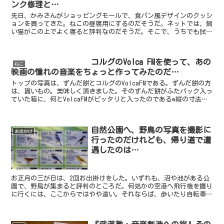
ンク修理と…
先日、かみさんがショッピングモールで、食パン風デザインのクッシ
ョンを買ってきた。ねこの昼寝用にするのだそうだ。ネットでは、飼
い猫がこの上でよく寝ると評判なのだそうだ。そこで、うちでも試し
てみるつもりだったようである。このクッションを、リビン...
コルグのVolca FMを使って、あの
ねこ
映画の憧れの音楽をちょっと作ってみたのだ…
トップの写真は、ずんだ餅とコルグのVolcaFMである。ずんだ餅の方
は、貰いもの。美味しく頂きました。そのずんだ餅がふたパック入っ
ていた箱に、何とVolcaFMがピッタリと入ったのであるw縦の寸法が
2mm程度しか違わないのだ。高さは、ほぼ同...
自然公園へ、野鳥の写真を撮影に
お出かけ
行ったのだけれども、帰り道で遭
遇したのは…
お正月の三が日は、2回お出掛けをした。いずれも、沼や池がある公
園で、野鳥が集まると評判のところだ。何処かの空港へ飛行機を撮り
に行くには、ここからではやや遠い。それならば、歩いたり自転車で
も行ける距離で…と思い、公園に行って野鳥を撮影すること...