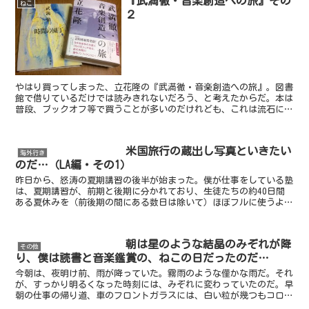
『武満徹・音楽創造への旅』その
ねこ
２
やはり買ってしまった、立花隆の『武満徹・音楽創造への旅』。図書
館で借りているだけでは読みきれないだろう、と考えたからだ。本は
普段、ブックオフ等で買うことが多いのだけれども、これは流石に中
古ではまだすぐに見つからないだろうと思って、しかも珍し...
米国旅行の蔵出し写真といきたい
海外行き
のだ…（LA編・その1）
昨日から、怒涛の夏期講習の後半が始まった。僕が仕事をしている塾
は、夏期講習が、前期と後期に分かれており、生徒たちの約40日間
ある夏休みを（前後期の間にある数日は除いて）ほぼフルに使うよう
になっている。その後期が始まったのだ。また土日返上の多...
朝は星のような結晶のみぞれが降
その他
り、僕は読書と音楽鑑賞の、ねこの日だったのだ…
今朝は、夜明け前、雨が降っていた。霧雨のような僅かな雨だ。それ
が、すっかり明るくなった時刻には、みぞれに変わっていたのだ。早
朝の仕事の帰り道、車のフロントガラスには、白い粒が幾つもコロコ
ロと舞っていた。僕は、家に帰り着くと早速、取り敢えず黒...