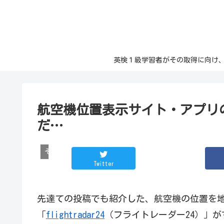
英検１級学習者がその取得に向け、日々の記
航空機位置表示サイト・アプリのfl
だ…
その他
Twitter
先達ての投稿でも紹介した、航空機の位置を
「
flightradar24
（フライトレーダー24）」