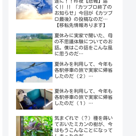
遂に！！昨夜【悲報】届
く‼︎ ‼︎ 「カツブロ終了の
お知らせ」今回が《カツブ
ロ最後》の投稿なのだ…
【移転先情報あります】
夏休みに実家で聞いた、母
の不思議体験についてのお
話。僕はこの話をこんな風
に思うのだ…
夏休みを利用して、今年も
各駅停車の旅で実家に帰省
したのだ（２）…
夏休みを利用して、今年も
各駅停車の旅で実家に帰省
したのだ（１）…
気まぐれで（？）種を蒔い
ておいたミカンの樹が、今
はもうこんなことになって