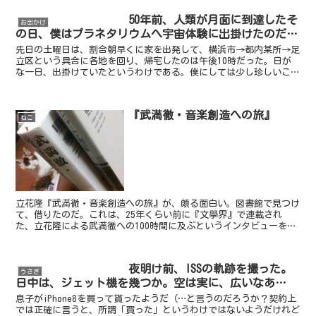
50年前、人類が月面に到達したそ
お出かけ
の日、僕はプラネタリウムへ宇宙体験に出掛けたのだ…
先日の土曜日は、割合朝早くに家を出発して、横浜市→都内某所→足
立区という具合に各地を回り、帰宅したのは午後10時だった。日が
な一日、出掛けていたというわけである。僕にしては少し珍しいこと
だと思う。この日、曇っていた割には、何処も彼処も暑かっ...
『武満徹・音楽創造への旅』
ねこ
立花隆『武満徹・音楽創造への旅』が、頗る面白い。図書館で見つけ
て、借りたのだ。これは、25年くらい前に『文學界』で連載され
た、立花隆による武満徹への100時間に及ぶというインタビューを、
昨年書籍化したものなのだそうだ。20年以上前は、僕も独...
夜明け前、ISSの軌跡を撮った。
うさぎ
日中は、ジェット機を幾つか。空は実に、広いなあ…
息子がiPhone8を買って貰ったようだ（…と言うのだろうか？契約上
では正確に言うと、所謂「買った」というわけではないようだけれど