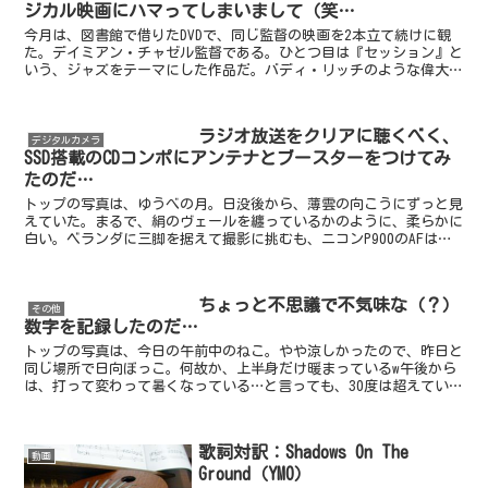
ジカル映画にハマってしまいまして（笑…
今月は、図書館で借りたDVDで、同じ監督の映画を2本立て続けに観
た。デイミアン・チャゼル監督である。ひとつ目は『セッション』と
いう、ジャズをテーマにした作品だ。バディ・リッチのような偉大な
ジャズドラマーを目指す若者が、音楽学校の鬼教授から徹...
ラジオ放送をクリアに聴くべく、
デジタルカメラ
SSD搭載のCDコンポにアンテナとブースターをつけてみ
たのだ…
トップの写真は、ゆうべの月。日没後から、薄雲の向こうにずっと見
えていた。まるで、絹のヴェールを纏っているかのように、柔らかに
白い。ベランダに三脚を据えて撮影に挑むも、ニコンP900のAFは、
薄雲の方にピントを合わせようとする。色々とズームを...
ちょっと不思議で不気味な（？）
その他
数字を記録したのだ…
トップの写真は、今日の午前中のねこ。やや涼しかったので、昨日と
同じ場所で日向ぼっこ。何故か、上半身だけ暖まっているw午後から
は、打って変わって暑くなっている…と言っても、30度は超えていな
いようだ。あの夏期講習中の暑さに比べたら、子供騙し（...
歌詞対訳：Shadows On The
動画
Ground（YMO）