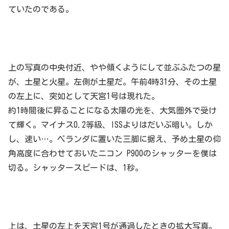
ていたのである。
上の写真の中央付近、やや傾くようにして並ぶふたつの星
が、土星と火星。左側が土星だ。午前4時31分、その土星
の左上に、突如として天宮1号は現れた。
約1時間後に昇ることになる太陽の光を、大気圏外で受け
て輝く。マイナス0.2等級、ISSよりはだいぶ暗い。しか
し、速い…。ベランダに置いた三脚に据え、予め土星の仰
角高度に合わせておいたニコン P900のシャッターを僕は
切る。シャッタースピードは、1秒。
上は、土星の左上を天宮1号が通過したときの拡大写真。