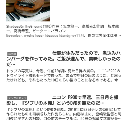
ShadowsOnTheGround(YMO)作曲：坂本龍一、高橋幸宏作詞：坂本龍
一、高橋幸宏、ピーター・バラカン
November,mywholeworldwascoldandgrey11月、僕の世界全体は冷た
く、どんよりとしているDoyo...
仕事が休みだったので、煮込みハ
航空機
ンバーグを作ってみた。ご飯が進んで、美味しかったの
だ…
トップの写真は、今朝、午前7時頃に見た日昇の景色。ニコンP900の
トワイライト撮影モードで撮った。まるで初日の出のようだ、と思っ
たけれども、それもたった10日くらい後のことになるのである。今
年は、去年に増して月日の経つのが速かったように思う...
ニコン P900で早速、三日月を撮
デジタルカメラ
影し、『ジブリの本棚』というDVDを観たのだ…
『ジブリの本棚』というDVDを観た。2010年にBS日テレの番組として
作られたものを再構成した作品らしい。内容は主に、宮崎駿監督と阿
川佐和子さんの対談。目の前のテーブルに、50冊の児童文学書が並
べられ、幾つかの作品について語り合うなど。他に...