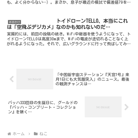
も、よく分からない…）。まさか、息子が最近の模試で偏差値79を取
ったご褒美という訳でもあるまいに…。何やら、あ...
トイドローンTELLO、本当にこれ
お出かけ
は「空飛ぶデジカメ」なのかも知れないのだ…
実質的には、前回の投稿の続き。WiFi中継器を使うようになって、ト
イドローンTELLOは高度30mまで、WiFiの電波が途切れることなく上
がれるようになった。それで、広いグラウンドに行って飛ばしてみた
というのが前回の話である。アウトレット品...
「中国版宇宙ステーション『天宮1号』来
月1日にも大気圏突入」のニュース。最後
の観測チャンスは…
バッハ333回目の生誕日に、グールドの
『バッハ・コンプリート・コレクショ
ン』を聴く…
ホーム
ねこ