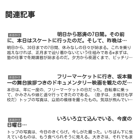
関連記事
明日から怒涛の7日間。その前
お出かけ
に、本日はスケートに行ったのだ。そして、昨晩は…
明日から、30日までの7日間、休みなしの日々が始まる。これを乗り
越えなければ、正月まで辿り着かないという仕組みであるwまずは、
塾の仕事で冬期講習が始まるのだ。夕方から夜遅くまで、ビッチリと
時間割が詰まっている。勿論、年明けにも続きが数日間あ...
フリーマーケットに行き、坂本龍
お出かけ
一の舞台挨拶つきのドキュメンタリー映画を観たのだ…
本日は、年に一度の、フリーマーケットの日だった。自転車に乗っ
て、かみさんや娘と遥々行ってきたのである。（息子は、土曜日も学
校だ）トップの写真は、以前の模様を撮ったもの。気球が飛んでいた
のだ。でも、今回は飛ばなかったようである。このフリーマー...
いろいろ立て込んでいる、今度の
お出かけ
日曜日…
トップの写真は、今日のきくらげ。今しがた撮った。いちばん下に生
えているものは、もう食べられそうに見える。大きさは、それでもま