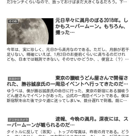
だ3センチくらいなので、放っておけばまだ大きくなるだろう。下の
写真は、いつもの定点観測の箇所。こちらも、下の方に、大...
元日早々に満月のぼる2018年。し
その他
かもスーパームーン。もちろん、
撮った…
今年は、実に珍しく、元日から満月なのである。ただし、月齢が若干
足りない。精確にいえば、1月2日のお昼前くらいに満ちるのだけれ
ども、日本では観測できない。そのせいかどうか、、便宜上（？）1
日が（と、2日も…）満月ということになっているようだ。...
東京の讃岐うどん屋さんで開催さ
お出かけ
れた、勝谷誠彦氏の一周忌イベントへ行ってきたのだ…
ゆうべは、僕が勝谷誠彦氏の命日に行った、東京の新宿にある讃岐う
どん屋さんでイベントがあった。公式の一周忌イベントである。僕は
新宿駅を出た後で少々道に迷ってしまいw、数分遅れで到着。既に多
くの人たちが来場していた。奥の方に空いている席を見つけ...
速報、今晩の満月。深夜には、ス
デジタルカメラ
ーパームーンが観られるのだ…
タイトルに反して（苦笑）、トップの写真は、昨夜の月である。どう