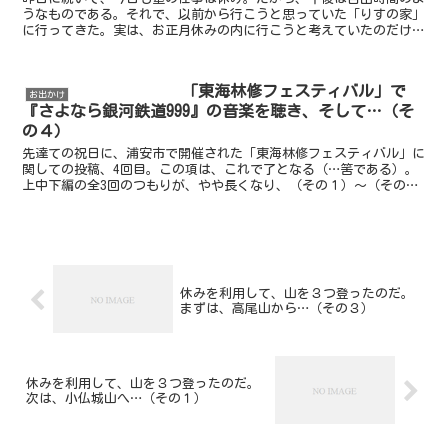
うなものである。それで、以前から行こうと思っていた「りすの家」
に行ってきた。実は、お正月休みの内に行こうと考えていたのだけれ
ども、何と何末年始は休み…。だから、今日にしたのである...
「東海林修フェスティバル」で
お出かけ
『さよなら銀河鉄道999』の音楽を聴き、そして…（そ
の４）
先達ての祝日に、浦安市で開催された「東海林修フェスティバル」に
関しての投稿、4回目。この項は、これで了となる（…筈である）。
上中下編の全3回のつもりが、やや長くなり、（その１）～（その
４）の全4回となった。ラインアップは、こちら。...いよ...
休みを利用して、山を３つ登ったのだ。
まずは、高尾山から…（その３）
休みを利用して、山を３つ登ったのだ。
次は、小仏城山へ…（その１）