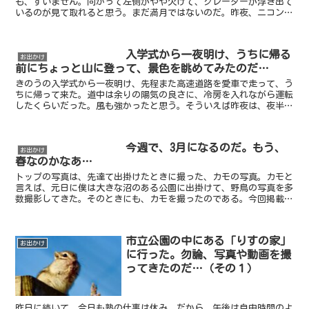
も、すいません。向かって左側がやや欠けて、クレーターが浮き出て
いるのが見て取れると思う。まだ満月ではないのだ。昨夜、ニコン
P900のダイヤルや設定を幾つか弄ってみたのである。する...
入学式から一夜明け、うちに帰る
お出かけ
前にちょっと山に登って、景色を眺めてみたのだ…
きのうの入学式から一夜明け、先程また高速道路を愛車で走って、う
ちに帰って来た。道中は余りの陽気の良さに、冷房を入れながら運転
したくらいだった。風も強かったと思う。そういえば昨夜は、夜半に
何故か突然の腹痛で呻吟してしまった。これは、1〜2ヶ月...
今週で、3月になるのだ。もう、
お出かけ
春なのかなあ…
トップの写真は、先達て出掛けたときに撮った、カモの写真。カモと
言えば、元日に僕は大きな沼のある公園に出掛けて、野鳥の写真を多
数撮影してきた。そのときにも、カモを撮ったのである。今回掲載す
るのは、そのときとは別の場所。大きな沼ではなく、人工池...
市立公園の中にある「りすの家」
お出かけ
に行った。勿論、写真や動画を撮
ってきたのだ…（その１）
昨日に続いて、今日も塾の仕事は休み。だから、午後は自由時間のよ