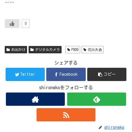
……
0
お出かけ
デジタルカメラ
P900
花火大会
シェアする
Twitter
Facebook
コピー
shironekoをフォローする
shironeko