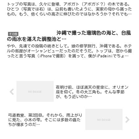
トップの写真は、久々に登場、アボガト（アボガド？）の木である。
ひとつ（写真では右）は、以前も書いたように、実家の母から貰った
もの。もう、倍くらいの高さに伸びたのではなかろうか？それでも
尚、細く小さな木ではあるのだけれども。もうひとつは、僕が...
沖縄で撮った瑠璃色の海と、台風
その他
の雨水を湛えた調整池と…
やや、先達ての投稿の続きとして。娘の修学旅行、沖縄である。ホテ
ルの部屋がオーシャンビューだったのだそうだ。トップは、窓から撮
ったと言う写真（iPhoneで撮影）を貰って、僕がiPadminiでちょっ
と弄ったもの。まるでカレンダーの写真のよう...
夜明け前、ほぼ満天の星空に、オリオン
座を仰ぐ。冬の大三角も。そんな季節
が、もう近いのか…
弓道教室、第2回目。それから、雨上がり
に見た、小木の雫。そこには多数の蟲た
ちが棲まうのだ…