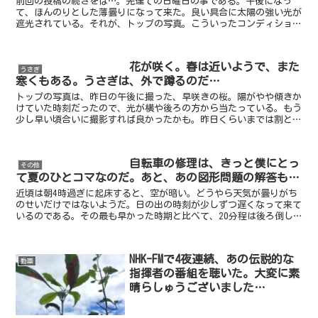
前回の投稿の続きをば…。先達ての日曜日の事である。午後になっ
て、ほんのりとした薄曇りになって来た。良い具合に太陽の強い光が
遮光されている。それが、トップの写真。こういったコンディション
では、空全体が明る過ぎず、航空機の写真が比較的撮りやすい...
花が咲く。春は近いようで、また
うさぎ
寒くもある。うさぎは、外で蹲るのだ…
トップの写真は、昨日の午後に撮った、早咲きの桜。陽がやや傾きか
けていた時刻だったので、光が横や後ろの方から当たっている。もう
少し早い頃合いに撮影すれば良かったかも。昨日くらいまでは割と暖
かかったように思う。だから、近所にこうして花の写真を撮...
自転車の修理は、きっと僕にとっ
その他
て夏のひとコマなのだ。あと、あの図形問題の解答も…
近頃は朝4時過ぎに起床すると、空が暗い。どうやら天気が曇りがち
のせいだけではないようだ。日の出の時刻が少しずつ遅くなって来て
いるのである。その最も早かった時期と比べて、20分程は後ろ倒し
になっているのではないかと思う。しかし、夏はまだまだこ...
NHK-FMで4夜連続、あの伝説的な
動画
指揮者の番組を聴いた。大変に素
晴らしゅうございました…