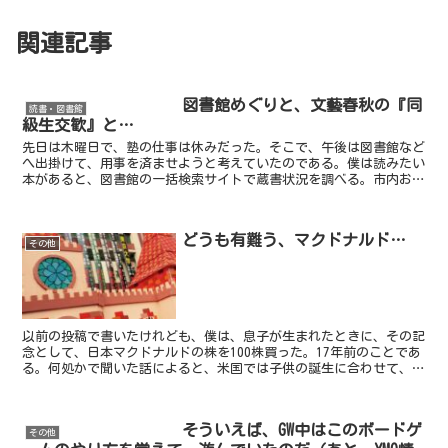
関連記事
図書館めぐりと、文藝春秋の『同
読書・図書館
級生交歓』と…
先日は木曜日で、塾の仕事は休みだった。そこで、午後は図書館など
へ出掛けて、用事を済ませようと考えていたのである。僕は読みたい
本があると、図書館の一括検索サイトで蔵書状況を調べる。市内およ
び市外の幾つかの図書館の利用者カードを持っているので、...
どうも有難う、マクドナルド…
その他
以前の投稿で書いたけれども、僕は、息子が生まれたときに、その記
念として、日本マクドナルドの株を100株買った。17年前のことであ
る。何処かで聞いた話によると、米国では子供の誕生に合わせて、子
供の喜びそうな銘柄の株を買い、その子の進学や結婚な...
そういえば、GW中はこのボードゲ
その他