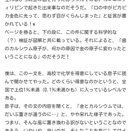
ィリピンで起きた出来事なのだそうだ。「口の中がピカピ
カ金色に光って、思わず目がくらんじまった」と証言が書
かれている！w
ページを捲ると、下の段に、この件に関する科学的な
（？）検証が図解と共に載っている。それによると、「歯
のカルシウム原子が、何かの原因で金の原子に変わったと
いうことになる」のだそうだ！
僕は、この一文を、高校で化学を得意にしている息子に読
んで聞かせてやった。どのくらい得意なのかというと、全
国で上位1％未満（0.1％未満かも）に入っているレベルで
ある。
息子は、その文の内容を聞くと、「金とカルシウムでは、
だいぶ重さが違うのに…」と、やや呆れた様子であった。
つまり、そんな風に置き換わる訳がないということなので
あろう。いやいや、良いのだ、そんなことを気にしてはイ