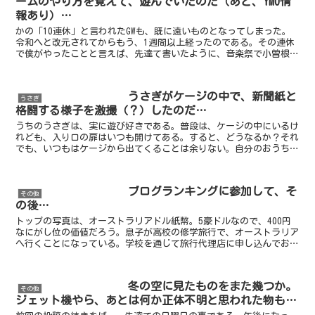
ームのやり方を覚えて、遊んでいたのだ（あと、YMO情
報あり）…
かの「10連休」と言われたGWも、既に遠いものとなってしまった。
令和へと改元されてからもう、1週間以上経ったのである。その連休
で僕がやったことと言えば、先達て書いたように、音楽祭で小曽根真
氏を初めて生で見ることが出来たこととか、トイドローン...
うさぎがケージの中で、新聞紙と
うさぎ
格闘する様子を激撮（？）したのだ…
うちのうさぎは、実に遊び好きである。普段は、ケージの中にいるけ
れども、入り口の扉はいつも開けてある。すると、どうなるか？それ
でも、いつもはケージから出てくることは余りない。自分のおうちが
大好きだからである。しかし、僕が早朝の仕事に行くときに...
ブログランキングに参加して、そ
その他
の後…
トップの写真は、オーストラリアドル紙幣。5豪ドルなので、400円
なにがし位の価値だろう。息子が高校の修学旅行で、オーストラリア
へ行くことになっている。学校を通じて旅行代理店に申し込んでおい
たオーストラリアドル紙幣を、先達て学校から持ち帰って...
冬の空に見たものをまた幾つか。
その他
ジェット機やら、あとは何か正体不明と思われた物も…