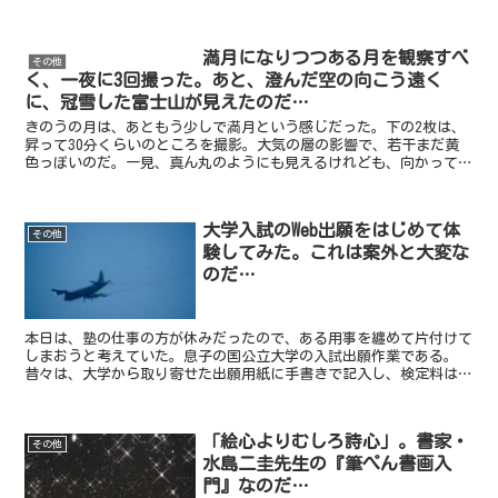
は、毎日、森センセイが撮った写真が掲載される。本日は、...
満月になりつつある月を観察すべ
その他
く、一夜に3回撮った。あと、澄んだ空の向こう遠く
に、冠雪した富士山が見えたのだ…
きのうの月は、あともう少しで満月という感じだった。下の2枚は、
昇って30分くらいのところを撮影。大気の層の影響で、若干まだ黄
色っぽいのだ。一見、真ん丸のようにも見えるけれども、向かって左
側がやや足りない気がする…という感じだろうか。ニコンP...
大学入試のWeb出願をはじめて体
その他
験してみた。これは案外と大変な
のだ…
本日は、塾の仕事の方が休みだったので、ある用事を纏めて片付けて
しまおうと考えていた。息子の国公立大学の入試出願作業である。
昔々は、大学から取り寄せた出願用紙に手書きで記入し、検定料は金
融機関から送金などという具合にやっていたものだ（今でもそ...
「絵心よりむしろ詩心」。書家・
その他
水島二圭先生の『筆ぺん書画入
門』なのだ…