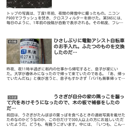
トップの写真は、丁度1年前、夜間の降雪中に撮ったもの。ニコン
P900でフラッシュを焚き、クロスフィルターを掛けた。某SNSには、
毎日のように、1年前の投稿が自動で表示される。その都度、フレン
ドたちにも見えるようにシェアをするのかどうかを訊い...
ひさしぶりに電動アシスト自転車
その他
のお手入れ。ふたつのものを交換
したのだ…
昨夜、夜11時半過ぎに都内の仕事から帰宅すると、息子が家にい
た。大学が春休みになったので帰って来ていたのである。「あ、帰っ
ていたんだね」と僕が言うと、息子もすかさず「パパも無事帰って来
られたんだね」。何のことやら、直ぐには分からなかった。大...
うさぎが自分の家の隅っこを齧っ
うさぎ
て穴をあけそうになったので、木の板で補修をしたの
だ…
前回は、うさぎがたんぽぽの葉っぱを食べるときの連続写真を載せた
ためなのかどうなのか、この日だけで300人以上の方にお越しいただ
いたようだ。どうも、有難うございます。中には、「いつも、こんな
風に真上から食べ物を与えているのか？うさぎの首が疲れ...