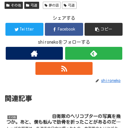
その他
弓道
夢の話
弓道
シェアする
Twitter
Facebook
コピー
shironekoをフォローする
shironeko
関連記事
自衛隊のヘリコプターの写真を幾
その他
つか。あと、僕も転んで肋骨を折ったことがあるのだ…