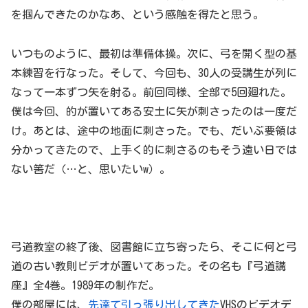
を掴んできたのかなあ、という感触を得たと思う。
いつものように、最初は準備体操。次に、弓を開く型の基
本練習を行なった。そして、今回も、30人の受講生が列に
なって一本ずつ矢を射る。前回同様、全部で5回廻れた。
僕は今回、的が置いてある安土に矢が刺さったのは一度だ
け。あとは、途中の地面に刺さった。でも、だいぶ要領は
分かってきたので、上手く的に刺さるのもそう遠い日では
ない筈だ（…と、思いたいw）。
弓道教室の終了後、図書館に立ち寄ったら、そこに何と弓
道の古い教則ビデオが置いてあった。その名も『弓道講
座』全4巻。1989年の制作だ。
僕の部屋には、
先達て引っ張り出してきた
VHSのビデオデ