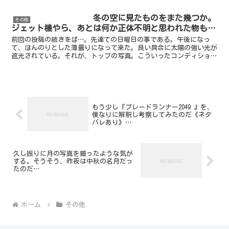
冬の空に見たものをまた幾つか。
その他
ジェット機やら、あとは何か正体不明と思われた物も…
前回の投稿の続きをば…。先達ての日曜日の事である。午後になっ
て、ほんのりとした薄曇りになって来た。良い具合に太陽の強い光が
遮光されている。それが、トップの写真。こういったコンディション
では、空全体が明る過ぎず、航空機の写真が比較的撮りやすい...
もう少し『ブレードランナー2049 』を、
僕なりに解釈し考察してみたのだ《ネタ
バレあり》…
久し振りに月の写真を撮ったような気が
する。そうそう、昨夜は中秋の名月だっ
たのだ…
ホーム
その他