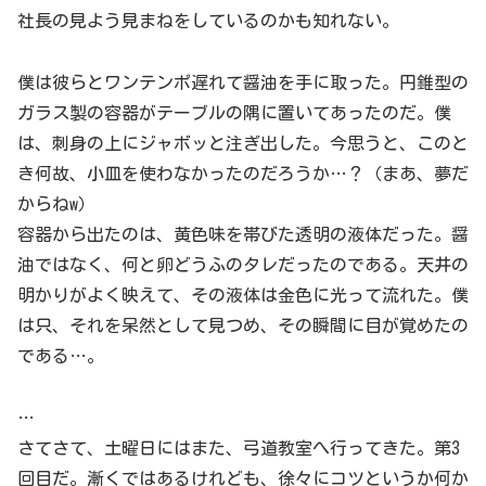
社長の見よう見まねをしているのかも知れない。
僕は彼らとワンテンポ遅れて醤油を手に取った。円錐型の
ガラス製の容器がテーブルの隅に置いてあったのだ。僕
は、刺身の上にジャボッと注ぎ出した。今思うと、このと
き何故、小皿を使わなかったのだろうか…？（まあ、夢だ
からねw）
容器から出たのは、黄色味を帯びた透明の液体だった。醤
油ではなく、何と卵どうふのタレだったのである。天井の
明かりがよく映えて、その液体は金色に光って流れた。僕
は只、それを呆然として見つめ、その瞬間に目が覚めたの
である…。
…
さてさて、土曜日にはまた、弓道教室へ行ってきた。第3
回目だ。漸くではあるけれども、徐々にコツというか何か