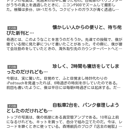
トップの写真は、先週末の日中に撮ったもの。自衛隊のヘリコプター
がうちの真上を通過したときに、ニコンP900でズームして撮影し
た。機種は多分、UH-1だろう。コクピットのガラスが青く透過して
見えているのがリアルだと思う。機首のアンテナ類や、よ...
懐かしい人からの便りと、待ち侘
その他
びた新刊と…
奇遇とは、このようなことを言うのだろうか。先達ての投稿で、僕が
寝ている間に見た夢について書いたことがあった。その際に、僕が嘗
て会社勤めをしていたときの、海外取引先のカウンターパートへと話
が逸れた。中国系マレーシア人の、Yさんである。そのYさ...
珍しく、2時間も寝坊をしてしま
その他
ったのだけれども…
今朝は、実に驚いた。目覚めて、ふと目覚まし時計代わりの
iPodtouchを見遣ったれば、6時過ぎの時刻を示していたのである。
前回も書いたように、僕は平日には毎朝4時過ぎには起床する。だか
ら、ああ今日は日曜日だものな…と、そのときに思ったくら...
自転車2台を、パンク修理しよう
その他
としたのだけれども…
トップの写真は、僕の部屋にある真空管アンプである。10年以上前
になるけれども、キットを買って、自分で組み立てたのだ。今は、レ
コードを聴くときに使っている。森博嗣氏のブログ『店主の雑駁』に