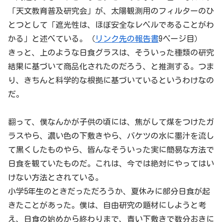
「天文教育普及研究会」が、太陽観測用のフィルターのひ
とつとして「遮光性は、ほぼ安全なレベルであることがわ
かる」と述べている。（
リンク先の報告書
9ページ目）
きっと、上のような日食グラスは、そういった種類の研究
結果に基づいて商品化されたのだろう、と推測する。つま
り、きちんと科学的な根拠に基づいているというわけなの
だ。
翻って、僕なんかが子供の頃には、焦がして煤をつけたガ
ラスやら、濃い色の下敷きやら、バケツの水に墨汁を流し
て黒くしたものやら、皆んなそういった実に簡易な方法で
日食を観ていたものだ。これは、今では絶対にやってはい
けない方法とされている。
小学5年生のときだっただろうか、夏休みに部分日食が起
きたことがあった。僕は、自由研究の題材にしようと考
え、日食の始めから終わりまで、青い下敷きで数分おきに