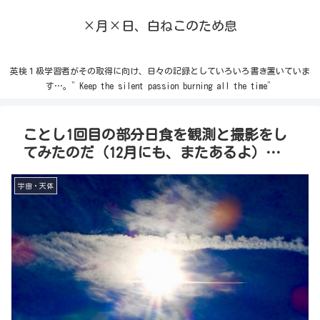
×月×日、白ねこのため息
英検１級学習者がその取得に向け、日々の記録としていろいろ書き置いていま
す…。”Keep the silent passion burning all the time”
ことし1回目の部分日食を観測と撮影をし
てみたのだ（12月にも、またあるよ）…
宇宙・天体