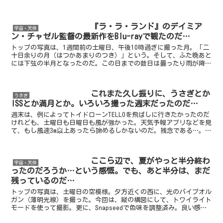
少々寝坊。慌ててしまったwこれで、ふたつの仕事の方は、...
『ラ・ラ・ランド』のデイミア
宇宙・天体
ン・チャゼル監督の最新作をBlu-rayで観たのだ…
トップの写真は、1週間前の土曜日、午後10時過ぎに撮った月。「二
十日余りの月（はつかあまりのつき）」という。そして、ふた晩あと
には下弦の半月となったのだ。この日までの数日は曇ったり雨が降っ
たりで、暫く月を臨むことが出来なかった。この夜も幾分...
これまた久し振りに、うさぎとか
うさぎ
ISSとか満月とか。いろいろ撮った週末だったのだ…
週末は、例によってトイドローンTELLOを飛ばしに行きたかったのだ
けれども、土曜日も日曜日も風が強かった。天気予報アプリなどを見
て、もし風速3m以上あったら諦めるしかないのだ。残念である…。ト
ップの写真は、日曜日に撮ったもの。良く晴れて、陽...
ここら辺で、夏がやっと半分終わ
宇宙・天体
ったのだろうか…という感慨。でも、あと半分は、まだ
残っているのだ…
トップの写真は、土曜日の空模様。夕方近くの西に、光のパイプオル
ガン（薄明光線）を撮った。今回は、縦の構図にして、トワイライト
モードを使って撮影。更に、Snapseedで色味を調整済み。良い感じ
になったと思う。勤務先の塾では、夏期講習の半分を...