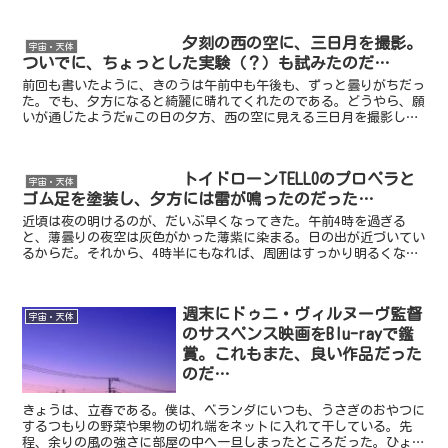
夕刻の西の空に、三日月を撮影。
宇宙・天体
ついでに、ちょっとした実験（？）も試みたのだ…
前回も書いたように、きのうは午前中も午後も、ずっと曇りがちだっ
た。でも、夕方になると綺麗に晴れてくれたのである。どうやら、願
いが通じたようだwこの日の夕方、西の空に見える三日月を撮影しよ
うと、数日前から狙っていたのである。日没間際に、三脚を...
トイドローンTELLOのプロペラと
宇宙・天体
ゴム足を塗装し、夕方には雷が鳴ったのだった…
近頃は夜の明けるのが、だいぶ早くなってきた。午前4時を過ぎる
と、薄曇りの夜空は灰色がかった薄紫に染まる。日の出が近づいてい
るからだ。それから、4時半にもなれば、周囲はすっかり明るくな
り、全周囲を見渡すことが出来る。自転車のライトなど全く必要...
週末にドゥニ・ヴィルヌーヴ監督
宇宙・天体
のサスペンス映画をBlu-rayで鑑
賞。これもまた、良い作品だった
のだ…
きょうは、立春である。僕は、ベランダにいつも、うさぎのおやつに
するつもりの野菜や果物の切れ端をネットに入れて干している。先
程、余りの風の強さに部屋の中へ一旦しまったところだった。ひょっ