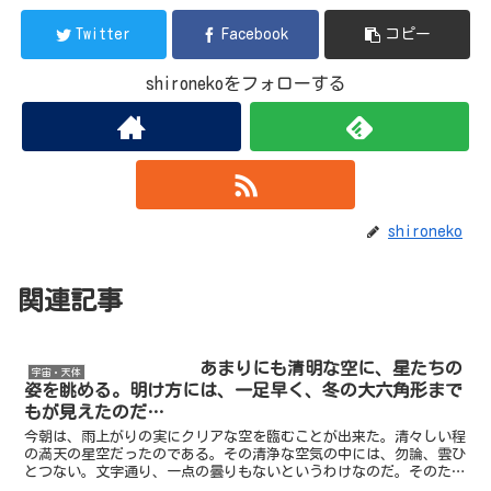
Twitter
Facebook
コピー
shironekoをフォローする
shironeko
関連記事
あまりにも清明な空に、星たちの
宇宙・天体
姿を眺める。明け方には、一足早く、冬の大六角形まで
もが見えたのだ…
今朝は、雨上がりの実にクリアな空を臨むことが出来た。清々しい程
の満天の星空だったのである。その清浄な空気の中には、勿論、雲ひ
とつない。文字通り、一点の曇りもないというわけなのだ。そのため
なのか、やや東に傾いた南天には、オリオン座が先達てより...