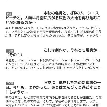
とすると、この強風は春一番かも知れないと思う。でも、春一...
中秋の名月と、JFKのムーン・ス
動画
ピーチと。人類は月面に広がる灰色の大地を再び踏むこ
とが出来るのか…
早くも10月となった。1日の晩は中秋の名月だったのである。秋らし
く、さらりとした冷気を帯びた夜風の中、桜並木にしげる葉の向こう
から、名月は楚々と昇ってきたのであった。その様子が、トップの写
真だ。しかし、満月になるのは翌朝であろう。ニコンP9...
これは創作か、それとも現実か…
その他
（その１）
今週も、ショートショート投稿サイト「ショートショートガーデン」
に作品のアップを続けている。きょうの時点で、投稿数は16であ
る。その中には、ひとつのお話を4分割してアップしたものが2作品
あるので、実質的には10作品ということになるだろうか。さ...
旧友に手紙をしたためた年末の一
その他
日。今年も、はやかった。あとはのんびりと過ごすこと
にしようか…
塾の仕事は、ひとまず昨夜で年内の仕事を終えることが出来た。今夜
は休みになったのである。そして、早朝の仕事は今日まで。しかし、
目覚ましのアラームを平日だけの設定にしてあるものだから、今朝は