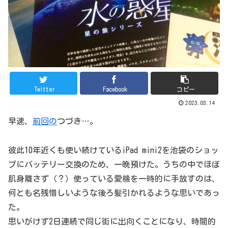
Twitter
Facebook
コピー
2023.03.14
早速、
前回の
つづき…。
彼此10年近くも使い続けているiPad mini2を池袋のショッ
プにバッテリー交換のため、一晩預けた。うちの中でほぼ
肌身離さず（？）使っている愛機を一時的に手放すのは、
何とも名残惜しいような後ろ髪引かれるような思いであっ
た。
思いがけず2日連続で同じ街に出向くことになり、時間的