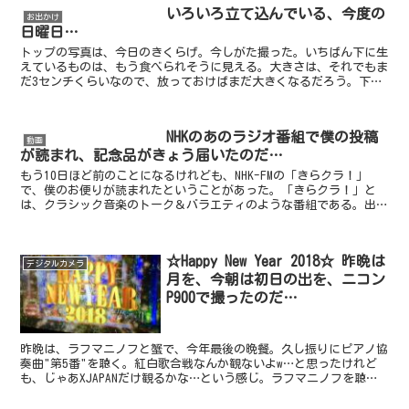
いろいろ立て込んでいる、今度の
お出かけ
日曜日…
トップの写真は、今日のきくらげ。今しがた撮った。いちばん下に生
えているものは、もう食べられそうに見える。大きさは、それでもま
だ3センチくらいなので、放っておけばまだ大きくなるだろう。下の
写真は、いつもの定点観測の箇所。こちらも、下の方に、大...
NHKのあのラジオ番組で僕の投稿
動画
が読まれ、記念品がきょう届いたのだ…
もう10日ほど前のことになるけれども、NHK-FMの「きらクラ！」
で、僕のお便りが読まれたということがあった。「きらクラ！」と
は、クラシック音楽のトーク＆バラエティのような番組である。出演
者は、タレントのふかわりょう氏と、チェリストの遠藤真...
☆Happy New Year 2018☆ 昨晩は
デジタルカメラ
月を、今朝は初日の出を、ニコン
P900で撮ったのだ…
昨晩は、ラフマニノフと蟹で、今年最後の晩餐。久し振りにピアノ協
奏曲"第5番"を聴く。紅白歌合戦なんか観ないよw…と思ったけれど
も、じゃあXJAPANだけ観るかな…という感じ。ラフマニノフを聴き
終えてからは、チャイコフスキーにCDを替えた。カ...