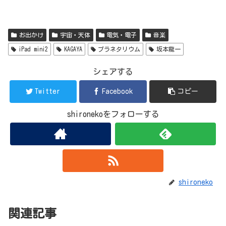
お出かけ
宇宙・天体
電気・電子
音楽
iPad mini2
KAGAYA
プラネタリウム
坂本龍一
シェアする
Twitter
Facebook
コピー
shironekoをフォローする
shironeko
関連記事