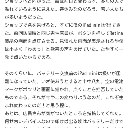
ショップへと向かった。街は前日と変わらず、多くの人で
溢れているように見えた。春休みなのだろう、若い人たち
が多いようだった。
ショップで名を告げると、すぐに僕のiPad miniが出てき
た。前回訪問時と同じ男性店員が、ボタンを押してRetina
液晶の画面を点灯させる。見慣れた画面が表示されるや僕
は小さく「わあっ」と歓喜の声をあげていた。たやすく一
発で点いたからである。
そのくらいに、バッテリー交換前のiPad miniは扱いが困
難になっていた。いざ使おうとすると十中八九、空の電池
マークがポツリと画面に描かれ、点くことを拒否していた
ものである。それが今やこの変わりようなのだ。これぞ生
まれ変わったのだ！と思う程に。
あとは、店員さんが気がついたところを指摘してくれた。
何せ古いデバイスなので叩けば出る埃はバッテリーだけで