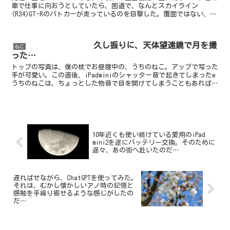
車で仕事に向おうとしていたら、国道で、なんとスカイライン
(R34)GT-Rのパトカーが走っているのを目撃した。覆面ではない、白
黒のそれであるw高速機動隊だろうか。カーボン製と思わ...
久し振りに、天体望遠鏡で月を撮
ねこ
った…
トップの写真は、僕の枕でお昼寝中の、うちのねこ。アップで写った
手が可愛い。この直後、iPadminiのシャッター音で起きてしまったw
うちのねこは、ちょっとした物音で目を開けてしまうこともあれば、
体を触ったり引っ張ったりしても目覚めないくらい...
10年近くも使い続けている愛用のiPad
mini2を遂にバッテリー交換。そのために
遥々、あの街へ赴いたのだ…
遅ればせながら、ChatGPTを使ってみた。
それは、むかし懐かしいアノ時の記憶と
感触を手繰り寄せるような感じがしたの
だ…