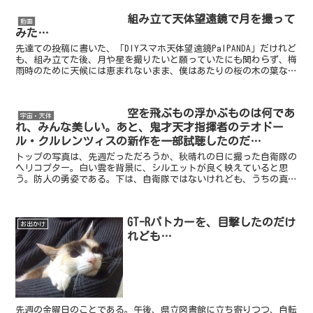
組み立て天体望遠鏡で月を撮って
動画
みた…
先達ての投稿に書いた、「DIYスマホ天体望遠鏡PalPANDA」だけれど
も、組み立てた後、月や星を撮りたいと願っていたにも関わらず、梅
雨時のために天候には恵まれないまま、僕はあたりの桜の木の葉など
を撮って動画作りをしていたのである。そんなこ...
空を飛ぶもの浮かぶものは何であ
宇宙・天体
れ、みんな美しい。あと、鬼才天才指揮者のテオドー
ル・クルレンツィスの新作を一部試聴したのだ…
トップの写真は、先週だっただろうか、秋晴れの日に撮った自衛隊の
ヘリコプター。白い雲を背景に、シルエットが良く映えていると思
う。防人の勇姿である。下は、自衛隊ではないけれども、うちの真上
を飛行していった、（多分）民間のヘリコプターである。昔の...
GT-Rパトカーを、目撃したのだけ
お出かけ
れども…
先週の金曜日のことである。午後、県立図書館に立ち寄りつつ、自転