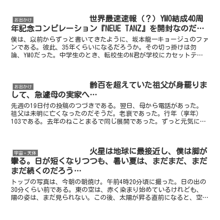
世界最速速報（？）YMO結成40周
お出かけ
年記念コンピレーション『NEUE TANZ』を開封なのだ…
僕は、以前からずっと書いてきたように、坂本龍一キョージュのファ
ンである。彼此、35年くらいになるだろうか。その切っ掛けは勿
論、YMOだった。中学生のとき、転校生のN君が学校にカセットテー
プを持って来た。放課後、英語の授業で使ったラジカセで音...
齢百を超えていた祖父が身罷りま
お出かけ
して、急遽母の実家へ…
先週の19日付の投稿のつづきである。翌日、母から電話があった。
祖父は未明に亡くなったのだそうだ。老衰であった。行年（享年）
103である。去年のねことまるで同じ展開であった。ずっと元気にし
ていたのに、老衰で急に元気がなくなり身罷るという…。葬...
火星は地球に最接近し、僕は脚が
宇宙・天体
攣る。日が短くなりつつも、暑い夏は、まだまだ、まだ
まだ続くのだろう…
トップの写真は、今朝の朝焼け。午前4時20分頃に撮った。日の出の
30分くらい前である。東の空は、赤く染まり始めているけれども、
陽の姿は、まだ見られない。この後、太陽が昇る直前になると、空の
色彩はピンク色のような淡い茜色に変わる。そこから、こ...