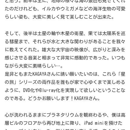
と思う。前半は主に、地球の様々な海の景色も見せてくれ
たのだけれども、イルカやウミガメなどの海洋生物の可愛
らしい姿も、大変に美しく見て楽しむことが出来た。
そして、後半は土星の輪や木星の衛星、果ては太陽系を巡
る彗星まで、それらが水と大きな関わりがあることを我々
に教えてくれた。雄大な大宇宙の映像が、広がりと深みを
感じさせる音楽と相まって非常に感動的であった。いつも
ながら大変に素晴らしい…。
是非ともまたKAGAYAさんに請い願いたいのは、これら「星
の旅」シリーズの両作品を誰もが家で心ゆくまで楽しめる
ように、DVD化やBlu-ray化を実現して欲しいということな
のである。どうかお願いします！KAGAYAさん。
心が洗われるままにプラネタリウムを観終わるや、僕は高
層ビルのフロアから再び地上に降り、iPad miniを預けた