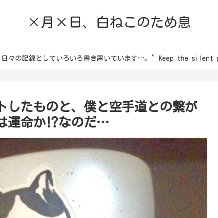
×月×日、白ねこのため息
録としていろいろ書き置いています…。”Keep the silent passion 
トしたものと、僕と空手道との繋が
運命か⁉︎なのだ…