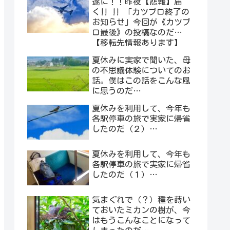
遂に！！昨夜【悲報】届
く‼︎ ‼︎ 「カツブロ終了の
お知らせ」今回が《カツブ
ロ最後》の投稿なのだ…
【移転先情報あります】
夏休みに実家で聞いた、母
の不思議体験についてのお
話。僕はこの話をこんな風
に思うのだ…
夏休みを利用して、今年も
各駅停車の旅で実家に帰省
したのだ（２）…
夏休みを利用して、今年も
各駅停車の旅で実家に帰省
したのだ（１）…
気まぐれで（？）種を蒔い
ておいたミカンの樹が、今
はもうこんなことになって