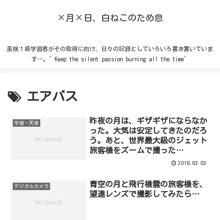
×月×日、白ねこのため息
英検１級学習者がその取得に向け、日々の記録としていろいろ書き置いていま
す…。”Keep the silent passion burning all the time”
エアバス
昨夜の月は、ギザギザにならなか
宇宙・天体
った。大気は安定してきたのだろ
う。あと、世界最大級のジェット
旅客機をズームで撮った…
2018.03.03
青空の月と飛行機雲の旅客機を、
デジタルカメラ
望遠レンズで撮影してみたら…