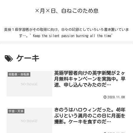
×月×日、白ねこのため息
英検１級学習者がその取得に向け、日々の記録としていろいろ書き置いていま
す…。”Keep the silent passion burning all the time”
ケーキ
英語学習者向けの英字新聞が２ヶ
自動車・自転車
月無料キャンペーンを実施中。早
速、申し込んでみたのだ…
2020.11.08
きのうはハロウィンだった。46年
宇宙・天体
ぶりという満月のこの日に月面を
撮影。ケーキを食すのだ…