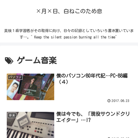
×月×日、白ねこのため息
英検１級学習者がその取得に向け、日々の記録としていろいろ書き置いていま
す…。”Keep the silent passion burning all the time”
ゲーム音楽
僕のパソコン80年代記…PC-88編
パソコン
（４）
2017.06.23
僕は今でも、「現役サウンドクリ
音楽
エイター」…!?