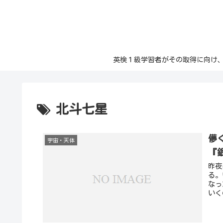
英検１級学習者がその取得に向け、日々の記
北斗七星
儚
宇宙・天体
『銀
昨夜
る。
なっ
いく