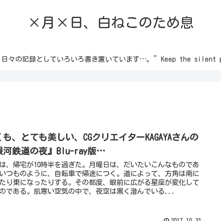
×月×日、白ねこのため息
録としていろいろ書き置いています…。”Keep the silent passion 
くも、とても美しい、CGクリエイターKAGAYAさんの
河鉄道の夜』Blu-ray版…
は、帰宅が10時半を過ぎた。月曜日は、だいたいこんなものであ
いつものように、自転車で帰途につく。道によって、方角は南に
たり東になったりする。その都度、眼前に広がる星座が変化して
のである。肌寒い空気の中で、夜空は黒く澄んでいる...
2017.10.31