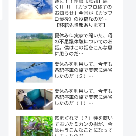
遂に！！昨夜【悲報】届
く‼︎ ‼︎ 「カツブロ終了の
お知らせ」今回が《カツブ
ロ最後》の投稿なのだ…
【移転先情報あります】
夏休みに実家で聞いた、母
の不思議体験についてのお
話。僕はこの話をこんな風
に思うのだ…
夏休みを利用して、今年も
各駅停車の旅で実家に帰省
したのだ（２）…
夏休みを利用して、今年も
各駅停車の旅で実家に帰省
したのだ（１）…
気まぐれで（？）種を蒔い
ておいたミカンの樹が、今
はもうこんなことになって