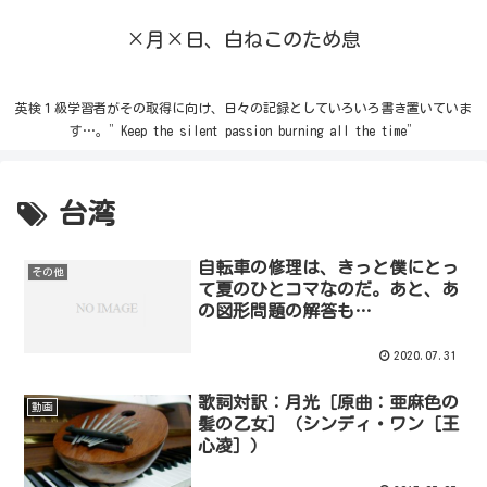
×月×日、白ねこのため息
英検１級学習者がその取得に向け、日々の記録としていろいろ書き置いていま
す…。”Keep the silent passion burning all the time”
台湾
自転車の修理は、きっと僕にとっ
その他
て夏のひとコマなのだ。あと、あ
の図形問題の解答も…
2020.07.31
歌詞対訳：月光［原曲：亜麻色の
動画
髪の乙女］（シンディ・ワン［王
心凌］）