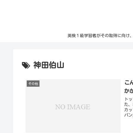
英検１級学習者がその取得に向け、日々の記
神田伯山
こ
その他
か
トッ
た、
カッ
パン