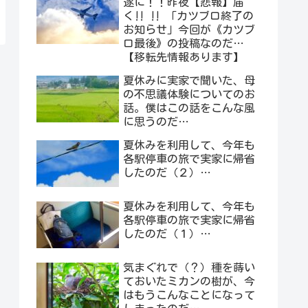
遂に！！昨夜【悲報】届
く‼︎ ‼︎ 「カツブロ終了の
お知らせ」今回が《カツブ
ロ最後》の投稿なのだ…
【移転先情報あります】
夏休みに実家で聞いた、母
の不思議体験についてのお
話。僕はこの話をこんな風
に思うのだ…
夏休みを利用して、今年も
各駅停車の旅で実家に帰省
したのだ（２）…
夏休みを利用して、今年も
各駅停車の旅で実家に帰省
したのだ（１）…
気まぐれで（？）種を蒔い
ておいたミカンの樹が、今
はもうこんなことになって