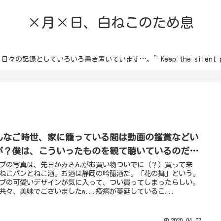
×月×日、白ねこのため息
録としていろいろ書き置いています…。”Keep the silent passion 
んなご時世、家に籠っている間は動画の鑑賞などい
が？僕は、こういったものを観て聴いているのだ…
プの写真は、先日かみさんがお買い物ついでに（？）買って来
ねこパンとねこ酒。お酒は静岡の吟醸酒だ。「花の舞」という。
プの可愛いデザインが気に入って、つい買ってしまったらしい。
共々、美味でございましたw...疫病が蔓延しているこ...
2020.04.07