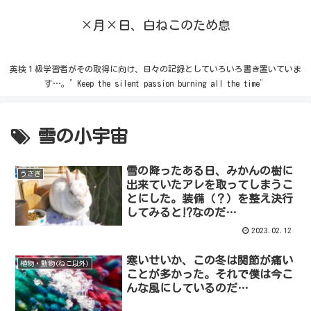
×月×日、白ねこのため息
英検１級学習者がその取得に向け、日々の記録としていろいろ書き置いていま
す…。”Keep the silent passion burning all the time”
雪の小宇宙
雪の降ったある日、みかんの樹に
うさぎ
出来ていたアレを取ってしまうこ
とにした。装備（？）を整え決行
してみると⁉︎なのだ…
2023.02.12
寒いせいか、この冬は関節が痛い
植物・動物(ねこ以外)
ことが多かった。それで僕は今こ
んな風にしているのだ…