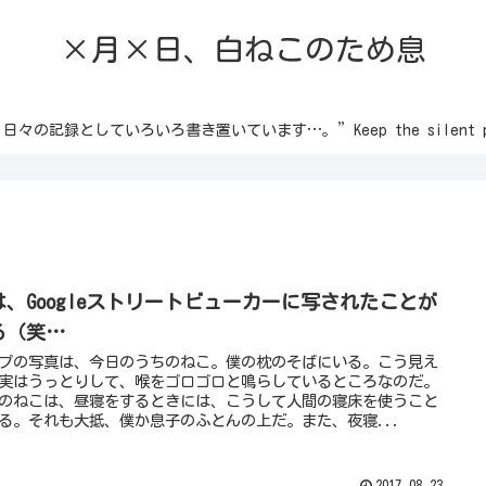
×月×日、白ねこのため息
録としていろいろ書き置いています…。”Keep the silent passion 
は、Googleストリートビューカーに写されたことが
る（笑…
プの写真は、今日のうちのねこ。僕の枕のそばにいる。こう見え
実はうっとりして、喉をゴロゴロと鳴らしているところなのだ。
のねこは、昼寝をするときには、こうして人間の寝床を使うこと
る。それも大抵、僕か息子のふとんの上だ。また、夜寝...
2017.08.23