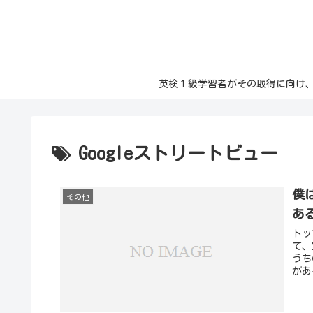
英検１級学習者がその取得に向け、日々の記
Googleストリートビュー
僕
その他
あ
トッ
て、
うち
があ