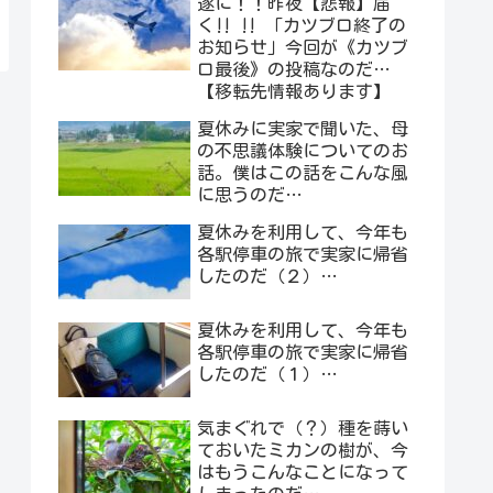
遂に！！昨夜【悲報】届
く‼︎ ‼︎ 「カツブロ終了の
お知らせ」今回が《カツブ
ロ最後》の投稿なのだ…
【移転先情報あります】
夏休みに実家で聞いた、母
の不思議体験についてのお
話。僕はこの話をこんな風
に思うのだ…
夏休みを利用して、今年も
各駅停車の旅で実家に帰省
したのだ（２）…
夏休みを利用して、今年も
各駅停車の旅で実家に帰省
したのだ（１）…
気まぐれで（？）種を蒔い
ておいたミカンの樹が、今
はもうこんなことになって