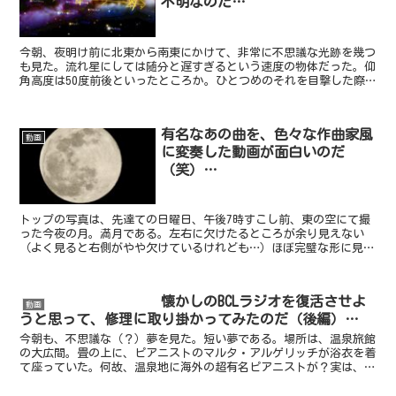
不明なのだ…
今朝、夜明け前に北東から南東にかけて、非常に不思議な光跡を幾つ
も見た。流れ星にしては随分と遅すぎるという速度の物体だった。仰
角高度は50度前後といったところか。ひとつめのそれを目撃した際
には、国際宇宙ステーション（ISS）が飛んでいるのかと...
有名なあの曲を、色々な作曲家風
動画
に変奏した動画が面白いのだ
（笑）…
トップの写真は、先達ての日曜日、午後7時すこし前、東の空にて撮
った今夜の月。満月である。左右に欠けたるところが余り見えない
（よく見ると右側がやや欠けているけれども…）ほぼ完璧な形に見え
る。今月は、ちょっと珍しく、半月と満月の曜日が同じ日曜日...
懐かしのBCLラジオを復活させよ
動画
うと思って、修理に取り掛かってみたのだ（後編）…
今朝も、不思議な（？）夢を見た。短い夢である。場所は、温泉旅館
の大広間。畳の上に、ピアニストのマルタ・アルゲリッチが浴衣を着
て座っていた。何故、温泉地に海外の超有名ピアニストが？実は、こ
の地で音楽祭が催されていたのである。アルゲリッチは、ソ...