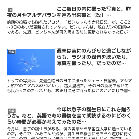
ここ数日の内に撮った写真と、昨
FB
夜の月やアルデバランを巡る出来事と〔改〕…
前回の投稿でも触れたブログ、「ピンちゃんの赤貧日記」が、ここ2
～3日のあいだ更新されていない。ピンちゃんは、現在ガンの闘病中
である。先週、ピンちゃんが再入院する前に更新されなかった日があ
ったけれども、何日も更新されないのは、最近では初めてだ...
週末は実にのんびりと過ごしなが
動画
らも、ラジオの録音を聴いたり、
写真を撮ったり、だったのだ…
トップの写真は、先週金曜日の日中に撮ったジェット旅客機。アシア
ナ航空のエアバスA380という、超大型機だ。その日の投稿で載せて
も良かったのだけれども、お正月に見に行ったねこのことだけを書こ
うと決めていたので、この写真の掲載は見送ったのである...
今年は息子の誕生日にこれを贈ろ
動画
うか。あと、英語であの書物を全て朗読するのにどのく
らい時間が必要か考えてみたのだ…
今月は、息子の誕生日がある。僕の実家から某国立大学に通っている
のだ。そこで、かみさんと娘が、誕生日を機会にそちらへ遊びに行く
と言うので、何か誕プレ（最近はこの様に呼ぶらしいw）を持参して