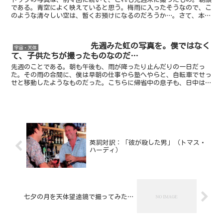
である。青空によく映えていると思う。梅雨に入ったそうなので、こ
のような清々しい空は、暫くお預けになるのだろうか…。さて、本日
と明日は、塾の仕事をお休みにした。加えて、明朝は、朝の...
先週みた虹の写真を。僕ではなく
宇宙・天体
て、子供たちが撮ったものなのだ…
先週のことである。朝も午後も、雨が降ったり止んだりの一日だっ
た。その雨の合間に、僕は早朝の仕事やら塾へやらと、自転車でせっ
せと移動したようなものだった。こちらに帰省中の息子も、日中は何
処かへお出掛けをしていたようだ。夕方になる前、突然に降雨...
英詞対訳：「彼が殺した男」（トマス・
ハーディ）
七夕の月を天体望遠鏡で撮ってみた…