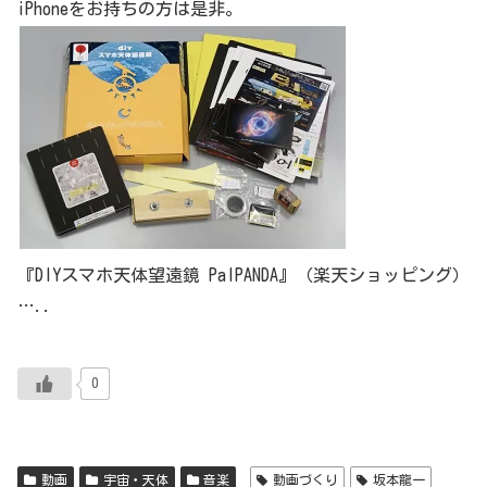
iPhoneをお持ちの方は是非。
『DIYスマホ天体望遠鏡 PalPANDA』（楽天ショッピング）
…..
0
動画
宇宙・天体
音楽
動画づくり
坂本龍一