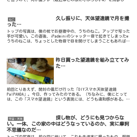
もらうことにした。さて、何が良いか…。ちなみに、生憎と...
久し振りに、天体望遠鏡で月を撮
ねこ
った…
トップの写真は、僕の枕でお昼寝中の、うちのねこ。アップで写った
手が可愛い。この直後、iPadminiのシャッター音で起きてしまったw
うちのねこは、ちょっとした物音で目を開けてしまうこともあれば、
体を触ったり引っ張ったりしても目覚めないくらい...
昨日買った望遠鏡を組み立ててみ
ねこ
た…
前回とりあえず、開封の儀だけ行った「DIYスマホ天体望遠鏡
PalPANDA」。今日、作ってみたのである。（ちなみに、僕にとって
は、この「スマホ望遠鏡」という表現には、どうも違和感がある。僕
は、スマホを（…それどころかガラケーさえも）所有して...
探し物が、どうにも見つからな
宇宙・天体
い。一体、この家の中はどうなっているのか、実に摩訶
不思議なのだ…
トップの写真は、前々回に続いて、これも先週末に撮ったもの。朝顔