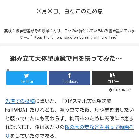
×月×日、白ねこのため息
英検１級学習者がその取得に向け、日々の記録としていろいろ書き置いていま
す…。”Keep the silent passion burning all the time”
組み立て天体望遠鏡で月を撮ってみた…
動画
Twitter
Facebook
コピー
2017.07.07
先達ての投稿
に書いた、「DIYスマホ天体望遠鏡
PalPANDA」だけれども、組み立てた後、月や星を撮りたい
と願っていたにも関わらず、梅雨時のために天候には恵ま
れないまま、僕はあたりの
桜の木の葉などを撮って動画作
り
をしていたのである。