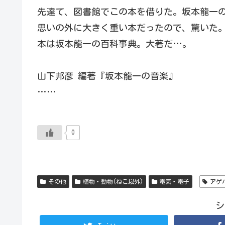
先達て、図書館でこの本を借りた。坂本龍一
思いの外に大きく重い本だったので、驚いた
本は坂本龍一の百科事典。大著だ…。
山下邦彦 編著『坂本龍一の音楽』
……
0
その他
植物・動物(ねこ以外)
電気・電子
アゲ
シ