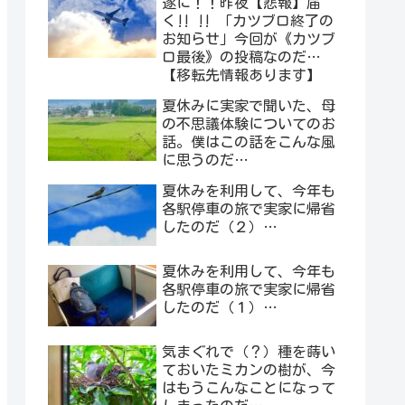
遂に！！昨夜【悲報】届
く‼︎ ‼︎ 「カツブロ終了の
お知らせ」今回が《カツブ
ロ最後》の投稿なのだ…
【移転先情報あります】
夏休みに実家で聞いた、母
の不思議体験についてのお
話。僕はこの話をこんな風
に思うのだ…
夏休みを利用して、今年も
各駅停車の旅で実家に帰省
したのだ（２）…
夏休みを利用して、今年も
各駅停車の旅で実家に帰省
したのだ（１）…
気まぐれで（？）種を蒔い
ておいたミカンの樹が、今
はもうこんなことになって