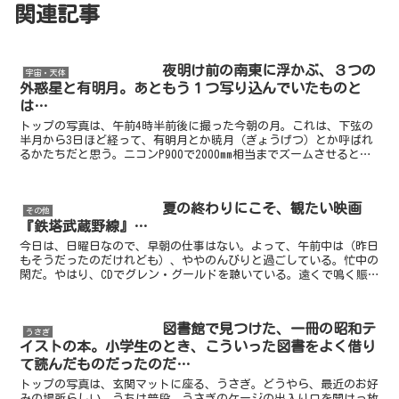
関連記事
夜明け前の南東に浮かぶ、３つの
宇宙・天体
外惑星と有明月。あともう１つ写り込んでいたものと
は…
トップの写真は、午前4時半前後に撮った今朝の月。これは、下弦の
半月から3日ほど経って、有明月とか暁月（ぎょうげつ）とか呼ばれ
るかたちだと思う。ニコンP900で2000mm相当までズームさせると、
大気が陽炎のようにユラユラと見えた。そのせいも...
夏の終わりにこそ、観たい映画
その他
『鉄塔武蔵野線』…
今日は、日曜日なので、早朝の仕事はない。よって、午前中は（昨日
もそうだったのだけれども）、ややのんびりと過ごしている。忙中の
閑だ。やはり、CDでグレン・グールドを聴いている。遠くで鳴く賑
やかな蝉の声と、グールドの怜悧なピアノの音が程よく溶け...
図書館で見つけた、一冊の昭和テ
うさぎ
イストの本。小学生のとき、こういった図書をよく借り
て読んだものだったのだ…
トップの写真は、玄関マットに座る、うさぎ。どうやら、最近のお好
みの場所らしい。うちは普段、うさぎのケージの出入り口を開けっ放