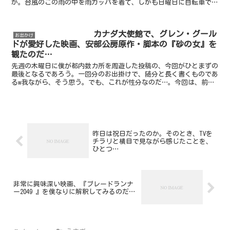
か。台風のこの雨の中を雨ガッパを着て、しかも日曜日に自転車で行
くのは酷だろうと思ったのだ。僕は今日もまた行ったつい...
カナダ大使館で、グレン・グール
お出かけ
ドが愛好した映画、安部公房原作・脚本の『砂の女』を
観たのだ…
先週の木曜日に僕が都内数カ所を周遊した投稿の、今回がひとまずの
最後となるであろう。一回分のお出掛けで、随分と長く書くものであ
るw我ながら、そう思う。でも、これが性分なのだ…。今回は、前回
と同じく、グレン・グールド・ギャザリング（GGG）とい...
昨日は祝日だったのか。そのとき、TVを
チラリと横目で見ながら感じたことを、
ひとつ…
非常に興味深い映画、『ブレードランナ
ー2049 』を僕なりに解釈してみるのだ…