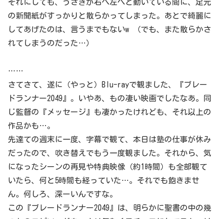
それにしても、うさぎが右へ左へと動いている間に、足元
の新聞紙がすっかりと散らかってしまった。あとで綺麗に
してあげたのは、言うまでもないw （でも、また散らかさ
れてしまうのだった…）
……
さてさて、遂に（やっと）Blu-rayで観ました、『ブレー
ドランナー2049』。いやあ、もの凄い映画でしたなあ。同
じ監督の『メッセージ』も凄かったけれども、それ以上の
作品かも…。
先達ての週末に一度、字幕で観て、本日は塾の仕事が休み
だったので、吹き替えでもう一度観ました。それから、気
になったシーンの再見や特典映像（約1時間）も全部観て
いたら、何と5時間も経っていた…。それでも飽きませ
ん。何しろ、深ーいんですな。
この『ブレードランナー2049』は、明らかに聖書の中の幾