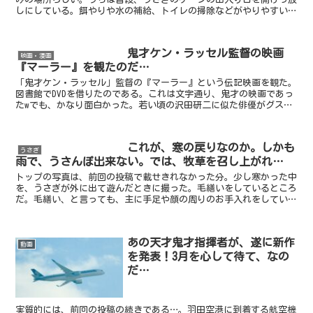
しにしている。餌やりや水の補給、トイレの掃除などがやりやすいか
らだ。うさぎも、このケージをお気に入りで、この中でいつ...
鬼才ケン・ラッセル監督の映画
映画・漫画
『マーラー』を観たのだ…
「鬼才ケン・ラッセル」監督の『マーラー』という伝記映画を観た。
図書館でDVDを借りたのである。これは文字通り、鬼才の映画であっ
たwでも、かなり面白かった。若い頃の沢田研二に似た俳優がグスタ
フ・マーラーを演じているのだけれども、回想シーンや夢...
これが、寒の戻りなのか。しかも
うさぎ
雨で、うさんぽ出来ない。では、牧草を召し上がれ…
トップの写真は、前回の投稿で載せきれなかった分。少し寒かった中
を、うさぎが外に出て遊んだときに撮った。毛繕いをしているところ
だ。毛繕い、と言っても、主に手足や顔の周りのお手入れをしてい
る。ねこのように背中や下半身まで、というのはまだ見たこと...
あの天才鬼才指揮者が、遂に新作
動画
を発表！3月を心して待て、なの
だ…
実質的には、前回の投稿の続きである…。羽田空港に到着する航空機