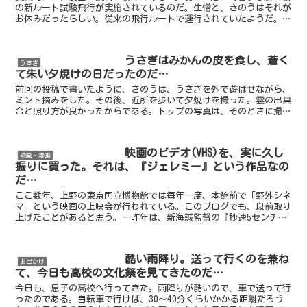
の新ルート試験飛行が実施されているのだ。生憎と、きのうはそれが
お休みだったらしい。従来の飛行ルートで運行されていたようだ。で
も、一昨日ときょうの午後は新ルートで飛んでいた。僕は嬉...
うさぎはみかんの皮を食し、蒼く
うさぎ
て朱い夕焼けの日だったのだ…
前回の投稿で書いたように、きのうは、うさぎを外で遊ばせながら、
ミント摘みをした。その後、近所を歩いて夕焼けを撮った。雲の出具
合と照り方が良かったからである。トップの写真は、そのときに撮っ
たもの。思った通り、実に蒼くて朱い、美麗な日没だった。...
映画のビデオ(VHS)を、実に久し
映画・漫画
振りに買った。それは、『ジェレミー』という作品なの
だ…
ここ数年、上野の東京国立博物館では毎年一度、本館前で「野外シネ
マ」という映画の上映会が行われている。このブログでも、以前取り
上げたことがあると思う。一昨年は、新海誠監督の『秒速5センチメ
ートル』が上映された。この作品は、夜の場面が割と多いの...
酷い雨降り。送って行くのを兼ね
お出かけ
て、今日も高校の文化祭を見てきたのだ…
今日も、息子の高校へ行ってきた。雨降りが酷いので、車で送って行
ったのである。自転車で行けば、30～40分くらいかかる距離だろう