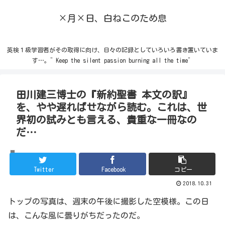
×月×日、白ねこのため息
英検１級学習者がその取得に向け、日々の記録としていろいろ書き置いていま
す…。”Keep the silent passion burning all the time”
田川建三博士の『新約聖書 本文の訳』
を、やや遅ればせながら読む。これは、世
界初の試みとも言える、貴重な一冊なの
だ…
宇宙・天体
Twitter
Facebook
コピー
2018.10.31
トップの写真は、週末の午後に撮影した空模様。この日
は、こんな風に曇りがちだったのだ。