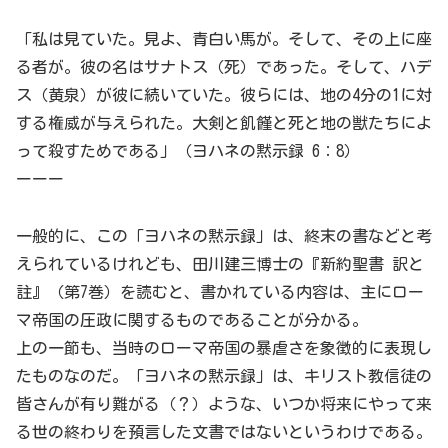
「私は見ていた。見よ、青白い馬が。そして、その上に座
る者が。彼の名はサナトス（死）であった。そして、ハデ
ス（黄泉）が彼に続いていた。彼らには、地の4分の1に対
する権威が与えられた。大剣と飢饉と死と地の獣たちによ
って殺すためである」（ヨハネの黙示録 6：8）
ーーー
一般的に、この「ヨハネの黙示録」は、終末の書などと考
えられているけれども、田川建三博士の『新約聖書 訳と
註』（第7巻）を読むと、書かれている内容は、主にロー
マ帝国の圧政に関するものであることが分かる。
上の一節も、当時のローマ帝国の暴虐さを象徴的に表現し
たものなのだ。「ヨハネの黙示録」は、キリスト教信徒の
皆さんが有り難がる（？）ような、いつか将来にやって来
る世の終わりを預言した文書ではないというわけである。