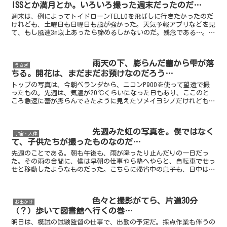
ISSとか満月とか。いろいろ撮った週末だったのだ…
週末は、例によってトイドローンTELLOを飛ばしに行きたかったのだ
けれども、土曜日も日曜日も風が強かった。天気予報アプリなどを見
て、もし風速3m以上あったら諦めるしかないのだ。残念である…。ト
ップの写真は、日曜日に撮ったもの。良く晴れて、陽...
雨天の下、膨らんだ蕾から雫が落
うさぎ
ちる。開花は、まだまだお預けなのだろう…
トップの写真は、今朝ベランダから、ニコンP900を使って望遠で撮
ったもの。先週は、気温が20℃くらいになった日もあり、ここのと
ころ急速に蕾が膨らんできたように見えたソメイヨシノだけれども、
今週に入ってからの気温低下と今日の雨で、それも一休み...
先週みた虹の写真を。僕ではなく
宇宙・天体
て、子供たちが撮ったものなのだ…
先週のことである。朝も午後も、雨が降ったり止んだりの一日だっ
た。その雨の合間に、僕は早朝の仕事やら塾へやらと、自転車でせっ
せと移動したようなものだった。こちらに帰省中の息子も、日中は何
処かへお出掛けをしていたようだ。夕方になる前、突然に降雨...
色々と撮影がてら、片道30分
お出かけ
（？）歩いて図書館へ行くの巻…
明日は、模試の試験監督の仕事で、出勤の予定だ。採点作業も伴うの