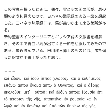
この写真を撮ったときに、偶々、雲と空の間の形が、馬の
頭のように見えたので、ヨハネの黙示録のある一節を想起
した。ヨハネの黙示録には、馬が幾つか出て来る箇所があ
る。
新約聖書のインターリニアとギリシア語の文法書を紐解
き、その中で青白い馬が出てくる一節を私訳してみたので
ある。最近読んでいる、田川建三博士のものとは、また違
った訳文が出来上がったと思う。
－－－
καὶ εἶδον, καὶ ἰδοὺ ἵππος χλωρός, καὶ ὁ καθήμενος
ἐπάνω αὐτοῦ ὄνομα αὐτῷ ὁ Θάνατος, καὶ ὁ ἅ|δης
ἠκολούθει μετ’ αὐτοῦ: καὶ ἐδόθη αὐτοῖς ἐξουσία ἐπὶ
τὸ τέταρτον τῆς γῆς, ἀποκτεῖναι ἐν ῥομφαίᾳ καὶ ἐν
λιμῷ καὶ ἐν θανάτῳ καὶ ὑπὸ τῶν θηρίων τῆς γῆς.