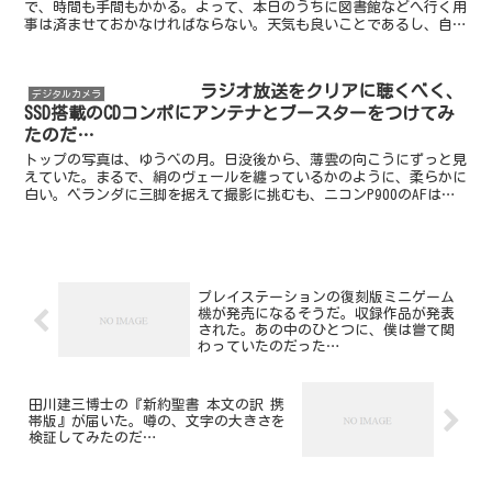
で、時間も手間もかかる。よって、本日のうちに図書館などへ行く用
事は済ませておかなければならない。天気も良いことであるし、自転
車ではなく徒歩で行こう。そうすれば、道すがらに写真を撮...
ラジオ放送をクリアに聴くべく、
デジタルカメラ
SSD搭載のCDコンポにアンテナとブースターをつけてみ
たのだ…
トップの写真は、ゆうべの月。日没後から、薄雲の向こうにずっと見
えていた。まるで、絹のヴェールを纏っているかのように、柔らかに
白い。ベランダに三脚を据えて撮影に挑むも、ニコンP900のAFは、
薄雲の方にピントを合わせようとする。色々とズームを...
プレイステーションの復刻版ミニゲーム
機が発売になるそうだ。収録作品が発表
された。あの中のひとつに、僕は嘗て関
わっていたのだった…
田川建三博士の『新約聖書 本文の訳 携
帯版』が届いた。噂の、文字の大きさを
検証してみたのだ…