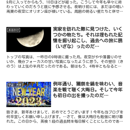
9月に入ってからもう、10日ほどが経った。こうして今年も早々に終
わっていくのだろうと既に予感させる。夜明け前には、まだほの暗い
南東の夜空にオリオン座が傾いている。周囲の明るい星たちと併せ
て、一足はやく冬の大三角形を形成していた。この世界の巡...
実家を訪れた際に見つけた、いく
お出かけ
つかの物たち。それは埋もれた記
憶を掘り起こし、過去への旅に誘
（いざな）ったのだ…
トップの写真は、一昨日の9時頃に撮った月。夜空がやや薄曇りのせ
いか、幾分フォーカスの甘い写真になったように思う。その翌日（き
のう）は上弦の半月だったのである。朝はもう、4時半ともなると東
天に茜や群青のグラデーションが色付いて見える。夜もだい...
例年通り、獺祭を鍋を味わい、音
宇宙・天体
楽を観て聴く大晦日。そして今年
も初日の出を撮ったのだ…
皆さま、新年あけまして、おめでとうございます！今年も当ブログを
何卒宜しくお願い申し上げます。…さて、僕は大晦日も勉強に明け暮
れた。この日から、英検１級の過去問を毎日解くことにしたのであ
る。久しぶりに取り組むそれはやや難解に感じられた。リーデ...