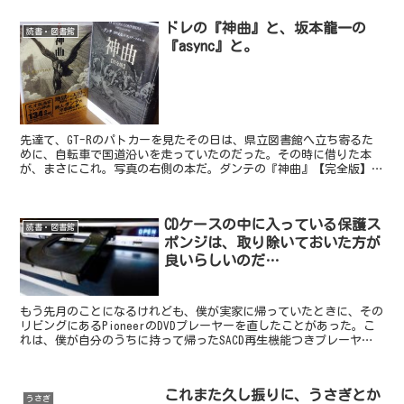
ドレの『神曲』と、坂本龍一の
読書・図書館
『async』と。
先達て、GT-Rのパトカーを見たその日は、県立図書館へ立ち寄るた
めに、自転車で国道沿いを走っていたのだった。その時に借りた本
が、まさにこれ。写真の右側の本だ。ダンテの『神曲』【完全版】、
平川祐弘の完訳である。左側も、『神曲』。こちらは、谷口...
CDケースの中に入っている保護ス
読書・図書館
ポンジは、取り除いておいた方が
良いらしいのだ…
もう先月のことになるけれども、僕が実家に帰っていたときに、その
リビングにあるPioneerのDVDプレーヤーを直したことがあった。こ
れは、僕が自分のうちに持って帰ったSACD再生機能つきプレーヤー
の代わりとして、昨年の11月に実家に設置して...
これまた久し振りに、うさぎとか
うさぎ