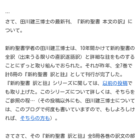
…
さて、田川建三博士の最新刊、『新約聖書 本文の訳』に
ついて。
新約聖書学者の田川建三博士は、10年間かけて新約聖書の
全訳（出来うる限りの直訳逐語訳）と詳細な註をものする
ことにずっと取り組んでおられた。それが昨年、全7巻で
計8冊の『新約聖書 訳と註』として刊行が完了した。
『新約聖書 訳と註』シリーズに関しては、
以前の投稿
で
も取り上げた。このシリーズについて詳しくは、そちらを
ご参照の程…（その投稿以外にも、田川建三博士について
は、このブログで何度も書いていますので、もしよろしけ
れば、
そちらの方も
）。
さてさて、その『新約聖書 訳と註』全8冊各巻の訳文の部