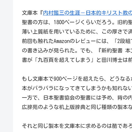
文庫本『
内村鑑三の生涯－日本的キリスト教
聖書の方は、1800ページくらいだろう。旧
薄い上質紙を用いているために、この厚さで
前回も触れたAmazonのレビューには、「2
の書き込みが見られた。でも、『新約聖書 本
書が「九百頁を超えてしまう」と田川博士は
もし文庫本で900ページを超えたら、どうな
本がバラバラになってきてしまうかも知れな
一方で、日本聖書協会の聖書には予め、背の
広辞苑のような机上版辞典と同じ種類の製本
それと同じ製本を文庫本に求めるのは酷であ