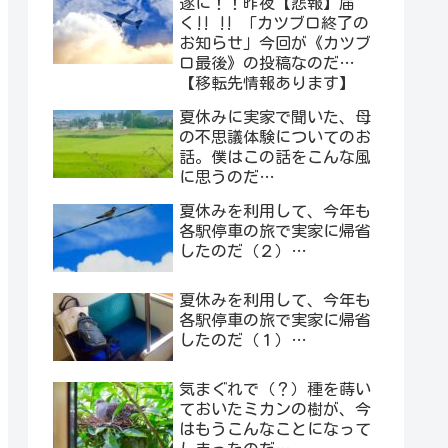
遂に！！昨夜【悲報】届
く‼︎ ‼︎ 「カツブロ終了の
お知らせ」今回が《カツブ
ロ最後》の投稿なのだ…
【移転先情報あります】
夏休みに実家で聞いた、母
の不思議体験についてのお
話。僕はこの話をこんな風
に思うのだ…
夏休みを利用して、今年も
各駅停車の旅で実家に帰省
したのだ（２）…
夏休みを利用して、今年も
各駅停車の旅で実家に帰省
したのだ（１）…
気まぐれで（？）種を蒔い
ておいたミカンの樹が、今
はもうこんなことになって