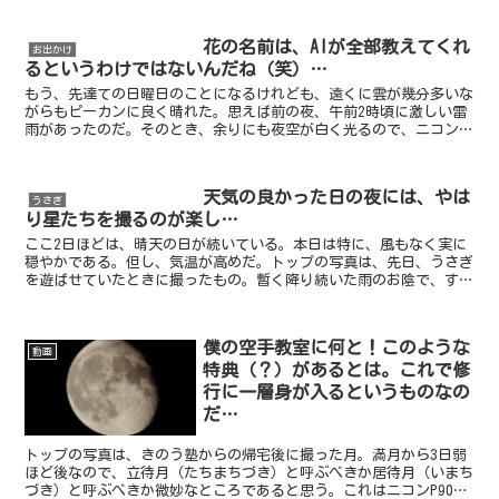
花の名前は、AIが全部教えてくれ
お出かけ
るというわけではないんだね（笑）…
もう、先達ての日曜日のことになるけれども、遠くに雲が幾分多いな
がらもピーカンに良く晴れた。思えば前の夜、午前2時頃に激しい雷
雨があったのだ。そのとき、余りにも夜空が白く光るので、ニコン
P900を持ち出して稲妻の写真を撮ろうかと思った。でも結...
天気の良かった日の夜には、やは
うさぎ
り星たちを撮るのが楽し…
ここ2日ほどは、晴天の日が続いている。本日は特に、風もなく実に
穏やかである。但し、気温が高めだ。トップの写真は、先日、うさぎ
を遊ばせていたときに撮ったもの。暫く降り続いた雨のお陰で、すっ
かりヨレヨレになった段ボール箱。うさぎの家として以前使...
僕の空手教室に何と！このような
動画
特典（？）があるとは。これで修
行に一層身が入るというものなの
だ…
トップの写真は、きのう塾からの帰宅後に撮った月。満月から3日弱
ほど後なので、立待月（たちまちづき）と呼ぶべきか居待月（いまち
づき）と呼ぶべきか微妙なところであると思う。これはニコンP900