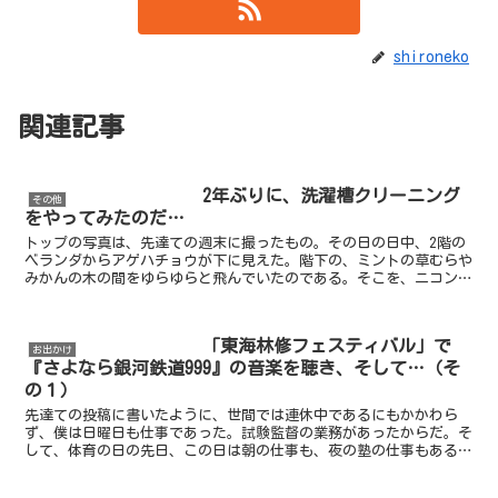
shironeko
関連記事
2年ぶりに、洗濯槽クリーニング
その他
をやってみたのだ…
トップの写真は、先達ての週末に撮ったもの。その日の日中、2階の
ベランダからアゲハチョウが下に見えた。階下の、ミントの草むらや
みかんの木の間をゆらゆらと飛んでいたのである。そこを、ニコン
P900の望遠で追いかけて何とか撮影。結構、大きなアゲハ...
「東海林修フェスティバル」で
お出かけ
『さよなら銀河鉄道999』の音楽を聴き、そして…（そ
の１）
先達ての投稿に書いたように、世間では連休中であるにもかかわら
ず、僕は日曜日も仕事であった。試験監督の業務があったからだ。そ
して、体育の日の先日、この日は朝の仕事も、夜の塾の仕事もある。
只、夕方の小学生向けの英語の授業が祝日のために（ちょっと...