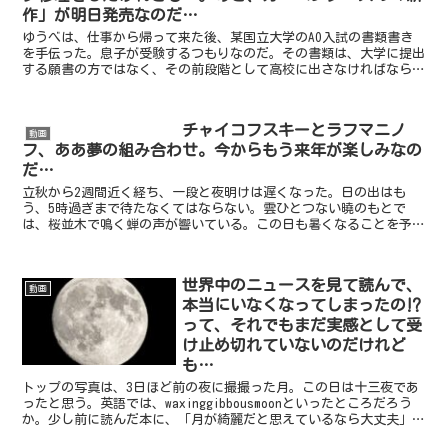
作」が明日発売なのだ…
ゆうべは、仕事から帰って来た後、某国立大学のAO入試の書類書き
を手伝った。息子が受験するつもりなのだ。その書類は、大学に提出
する願書の方ではなく、その前段階として高校に出さなければならな
い物なのである。大学に提出する調査書を高校で発行して貰...
チャイコフスキーとラフマニノ
動画
フ、ああ夢の組み合わせ。今からもう来年が楽しみなの
だ…
立秋から2週間近く経ち、一段と夜明けは遅くなった。日の出はも
う、5時過ぎまで待たなくてはならない。雲ひとつない曉のもとで
は、桜並木で鳴く蝉の声が響いている。この日も暑くなることを予感
させた。ふと西方を見遣ると、十三夜になんなんとする月が既に...
世界中のニュースを見て読んで、
動画
本当にいなくなってしまったの⁉︎
って、それでもまだ実感として受
け止め切れていないのだけれど
も…
トップの写真は、3日ほど前の夜に撮撮った月。この日は十三夜であ
ったと思う。英語では、waxinggibbousmoonといったところだろう
か。少し前に読んだ本に、「月が綺麗だと思えているなら大丈夫」と
書いてあったのを思い出す。これは「わたし...