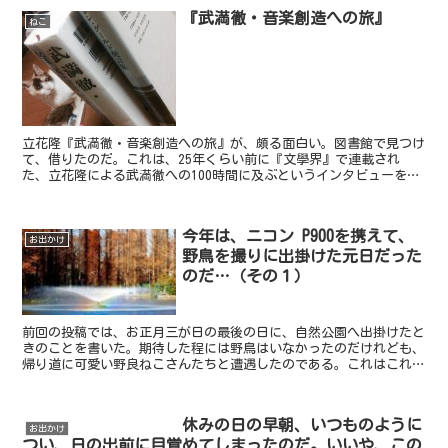
『武満徹・音楽創造への旅』
ねこ
立花隆『武満徹・音楽創造への旅』が、頗る面白い。図書館で見つけ
て、借りたのだ。これは、25年くらい前に『文學界』で連載され
た、立花隆による武満徹への100時間に及ぶというインタビューを、
昨年書籍化したものなのだそうだ。20年以上前は、僕も独...
今年は、ニコン P900を携えて、
お出かけ
野鳥を撮りに出掛けた元日だった
のだ…（その１）
前回の投稿では、お正月三が日の最後の日に、自然公園へ出掛けたと
きのことを書いた。期待した程には野鳥はいなかったのだけれども、
帰り道に可愛い野良ねこさんたちと遭遇したのである。これはこれ
で、良かったw今回の投稿では、そこから遡って元旦の出来事...
休みの日の早朝、いつものように
お出かけ
つい、日の出前に目覚めてしまったのだ。いいや、この