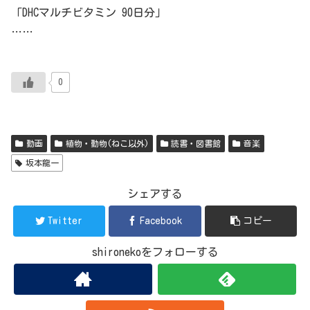
「DHCマルチビタミン 90日分」
……
0
動画
植物・動物(ねこ以外)
読書・図書館
音楽
坂本龍一
シェアする
Twitter
Facebook
コピー
shironekoをフォローする