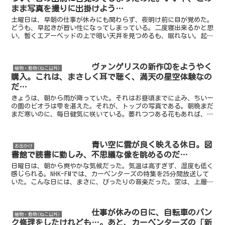
まま写真を撮りに出掛けよう…
土曜日は、早朝の仕事が休みにも関わらず、夜明け前に目が覚めた。
どうも、早起きが習い性になってしまっている。二度寝出来るかと思
い、暫くエアーベッドの上で暗い天井を見つめるも、眠れない。起き
ることにした。カーテンの向こうを見ると、夜空に雲はない...
ヴァンゲリスの新作CDをようやく
植物・動物(ねこ以外)
購入。これは、まさしく耳で聴く、満天の星空体験なの
だ…
きょうは、朝から雨が降っていた。それはお昼頃までに止み、ちいー
の園のビオラは雫を湛えた。それが、トップの写真である。朝晩まだ
まだ寒いのに、毎日健気に咲いている。萎れつつある花もあれば、次
に咲かんとする蕾もある。ここに植えてからもう、3ヶ月に...
青い空に雲が良く映える休日。図
お出かけ
書館で読書に勤しみ、不思議な像を眺めるのだ…
日曜日は、朝から爽やかな気候だった。気温は高すぎず、湿度も低く
感じられる。NHK-FMでは、カーペンターズの特集を25分間放送して
いた。こんな日には、まさに、ぴったりの音楽だった。空は、上層雲
と下層雲の入り混じったような景色。雲が、上空の風...
仕事が休みの日に、自転車のパン
植物・動物(ねこ以外)
ク修理をしたけれども…。あと、カーペンターズの「新