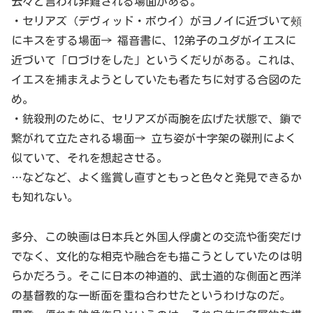
云々と言われ非難される場面がある。
・セリアズ（デヴィッド・ボウイ）がヨノイに近づいて頰
にキスをする場面→ 福音書に、12弟子のユダがイエスに
近づいて「口づけをした」というくだりがある。これは、
イエスを捕まえようとしていたも者たちに対する合図のた
め。
・銃殺刑のために、セリアズが両腕を広げた状態で、鎖で
繋がれて立たされる場面→ 立ち姿が十字架の磔刑によく
似ていて、それを想起させる。
…などなど、よく鑑賞し直すともっと色々と発見できるか
も知れない。
多分、この映画は日本兵と外国人俘虜との交流や衝突だけ
でなく、文化的な相克や融合をも描こうとしていたのは明
らかだろう。そこに日本の神道的、武士道的な側面と西洋
の基督教的な一断面を重ね合わせたというわけなのだ。