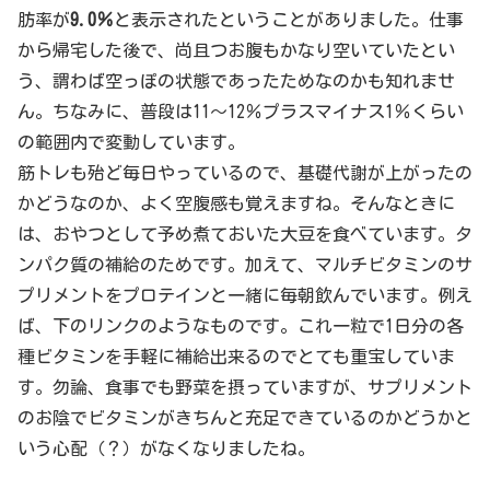
肪率が
9.0％
と表示されたということがありました。仕事
から帰宅した後で、尚且つお腹もかなり空いていたとい
う、謂わば空っぽの状態であったためなのかも知れませ
ん。ちなみに、普段は11〜12％プラスマイナス1％くらい
の範囲内で変動しています。
筋トレも殆ど毎日やっているので、基礎代謝が上がったの
かどうなのか、よく空腹感も覚えますね。そんなときに
は、おやつとして予め煮ておいた大豆を食べています。タ
ンパク質の補給のためです。加えて、マルチビタミンのサ
プリメントをプロテインと一緒に毎朝飲んでいます。例え
ば、下のリンクのようなものです。これ一粒で1日分の各
種ビタミンを手軽に補給出来るのでとても重宝していま
す。勿論、食事でも野菜を摂っていますが、サプリメント
のお陰でビタミンがきちんと充足できているのかどうかと
いう心配（？）がなくなりましたね。