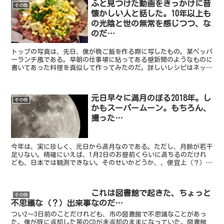
ふと見つけた動画をきっかけに昔
その他
懐かしい人と話した。10年以上も
の光陰と世の無常を感じつつ、な
のだ…
トップの写真は、先日、僕が晩ご飯を作る際に写したもの。某ペッパ
ーランチ風である。早朝の仕事場に貼ってある壁新聞のようなものに
書いてあった料理を真似して作ってみたのだ。詳しいレシピはネット
情報も参考にした。例えば、こちらとか。簡単に言うと、予...
元日早々に満月のぼる2018年。し
その他
かもスーパームーン。もちろん、
撮った…
今年は、実に珍しく、元日から満月なのである。ただし、月齢が若干
足りない。精確にいえば、1月2日のお昼前くらいに満ちるのだけれ
ども、日本では観測できない。そのせいかどうか、、便宜上（？）1
日が（と、2日も…）満月ということになっているようだ。...
これは図書館で起きた、ちょっと
その他
不思議な（？）出来事なのだ…
つい2〜3日前のことだけれども、市の図書館で不思議なことがあっ
た。僕が既に返却した筈のCDが未返却のままになっていた。図書館