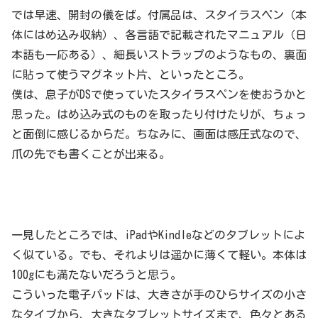
では早速、開封の儀をば。付属品は、スタイラスペン（本
体にはめ込み収納）、各言語で記載されたマニュアル（日
本語も一応ある）、細長いストラップのようなもの、裏面
に貼って使うマグネット片、といったところ。
僕は、息子がDSで使っていたスタイラスペンを使おうかと
思った。はめ込み式のものを取ったり付けたりが、ちょっ
と面倒に感じるからだ。ちなみに、画面は感圧式なので、
爪の先でも書くことが出来る。
一見したところでは、iPadやKindleなどのタブレットによ
く似ている。でも、それよりは遥かに薄くて軽い。本体は
100gにも満たないだろうと思う。
こういった電子パッドは、大きさが手のひらサイズの小さ
なタイプから、大きなタブレットサイズまで、色々とある