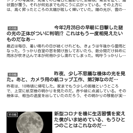
トップの写真は、先達ての日曜日に撮影した空模様。青空を低く、層
状雲が覆う。それが何処までも向こうに広がっている。その上方に
は、高く昇ったところの太陽が眩しく輝いていた。陽の光が、雲の厚
みを炙り出すようにして一層際立たせていたのである…。さて...
今年2月28日の早朝に目撃した謎
その他
の光の正体がついに判明⁉︎ これはもう一度相見えたい
ものだなあ…
最近は毎日、暑い晴れの日が続くけれども、きょうは午後から雷雨と
なった。うっかり自室の窓を開け放しておいたら、数分間だけ斜めに
雨水が吹き込んで本が何冊か少し濡れてしまった。嗚呼うっかりして
いたなあ…。それから、大きな音を立てて近所に雷が落ちた...
昨夜、少し不思議な機体の光を見
その他
た。あと、カメラ用の紙コップ工作、第2弾なのだ…
昨夜は、10時頃に帰宅した。家までもう少しの距離というところ
で、上空に航空機の明かりを見たのだ。赤や緑に点滅している。その
機体は、相当の速度を出していたのだろう、その明かりの移動が実に
速かったのである。見かけ上では、時速1,000km近く出...
新型コロナを機に生活習慣を変え
その他
た僕がいま始めている、もうひと
つのことはこれなのだ…