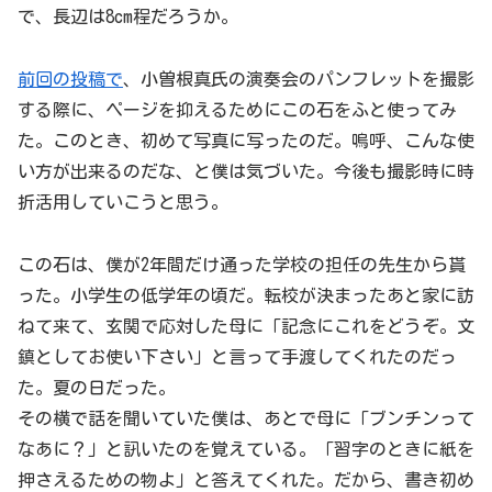
で、長辺は8cm程だろうか。
前回の投稿で
、小曽根真氏の演奏会のパンフレットを撮影
する際に、ページを抑えるためにこの石をふと使ってみ
た。このとき、初めて写真に写ったのだ。嗚呼、こんな使
い方が出来るのだな、と僕は気づいた。今後も撮影時に時
折活用していこうと思う。
この石は、僕が2年間だけ通った学校の担任の先生から貰
った。小学生の低学年の頃だ。転校が決まったあと家に訪
ねて来て、玄関で応対した母に「記念にこれをどうぞ。文
鎮としてお使い下さい」と言って手渡してくれたのだっ
た。夏の日だった。
その横で話を聞いていた僕は、あとで母に「ブンチンって
なあに？」と訊いたのを覚えている。「習字のときに紙を
押さえるための物よ」と答えてくれた。だから、書き初め