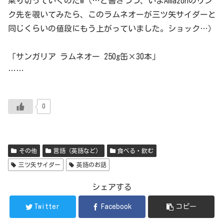
乗り切っていくのだw（…と書きつつ、いまAmazonのリン
ク先を覗いてみたら、このラムネオーが三ツ矢サイダーと
同じくらいの値段にもう上がっていました。ショック…）
「サンガリア ラムネオー 250g缶×30本」
……
0
その他
言語（英語など）
食べる・飲む
三ツ矢サイダー
英語のお話
シェアする
Twitter
Facebook
コピー