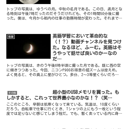
トップの写真は、ゆうべの月。中秋の名月である。この日、満月とな
る時刻は午後7時だったのだそうだけれども、その1時間50分後に撮
った。僕は、今月から都内の仕事の勤務時間が変わった。それまでは
午後から夜遅くまでだったのだけれども、これからは午前...
英語学習において革命的な
動画
（！？）動画チャンネルを見つけ
た。なるほど、ふーむ。英語はそ
うやって話せば良いのかーなの
だ…
トップの写真は、きのう午後6時半頃に撮った月である。既に西の空
に傾きつつあった。今回、ニコンP900お得意の超ズームは控えめ。
よく見ると、その真上に星がひとつ。多分、2〜3等星くらいだろ
う。はて、これは何かな？と調べて見ると、どうやらさそり...
超小型のUSBメモリを買った。も
その他
しかすると、これって世界最小なのかな！？（笑…
ここのところ、早朝は肌寒くなって来ている。気温は、10度くらい
だろう。自転車で仕事に行くとき、Tシャツの上にもう一枚という程
度では足りないと感じてしまう程だ。でも、暫く走っている内に身体
が温まってくるので、仕事前の良いウォーミングアップにな...