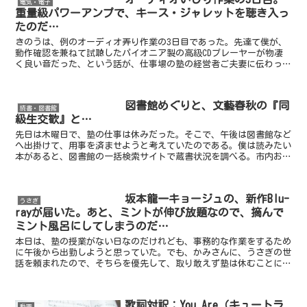
電気・電子
重量級パワーアンプで、キース・ジャレットを聴き入っ
たのだ…
きのうは、例のオーディオ弄り作業の3日目であった。先達て僕が、
動作確認を兼ねて試聴したパイオニア製の高級CDプレーヤーが物凄
く良い音だった、という話が、仕事場の塾の経営者ご夫妻に伝わった
ようだ。そこで、一度皆んなでCDを聴いてみましょう、と...
図書館めぐりと、文藝春秋の『同
読書・図書館
級生交歓』と…
先日は木曜日で、塾の仕事は休みだった。そこで、午後は図書館など
へ出掛けて、用事を済ませようと考えていたのである。僕は読みたい
本があると、図書館の一括検索サイトで蔵書状況を調べる。市内およ
び市外の幾つかの図書館の利用者カードを持っているので、...
坂本龍一キョージュの、新作Blu-
うさぎ
rayが届いた。あと、ミントが伸び放題なので、摘んで
ミント風呂にしてしまうのだ…
本日は、塾の授業がない日なのだけれども、事務的な作業をするため
に午後から出勤しようと思っていた。でも、かみさんに、うさぎの世
話を頼まれたので、そちらを優先して、取り敢えず塾は休むことにし
たのである。うさぎを見ると、段ボール箱の中をいたずらし...
歌詞対訳：You Are（キュートラ
動画