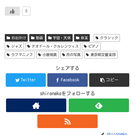
0
お出かけ
動画
宇宙・天体
音楽
クラシック
ジャズ
テオドール・クルレンツィス
ピアノ
ラフマニノフ
小曽根真
月の写真
東京都交響楽団
シェアする
Twitter
Facebook
コピー
shironekoをフォローする
shironeko