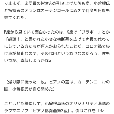
り止まず、楽団員の皆さんが引き上げた後も尚、小曽根氏
と指揮者のアランはカーテンコールに応えて何度も何度も
来てくれた。
P席から見ていて面白かったのは、S席で「ブラボー」とか
「感謝！」と書かれた小さな横断幕を広げて声援の代わり
にしている方たちが何人かおられたことだ。コロナ禍で掛
け声が禁止なので、その代用というわけなのだろう。僕も
いつか、真似しようかなw
（帰り際に撮った一枚。ピアノの蓋は、カーテンコールの
際、小曽根氏が自ら閉めた）
ことほど斯様にして、小曽根真氏のオリジナリティ満載の
ラフマニノフ「ピアノ協奏曲第2番」。僕はこれを「
シ