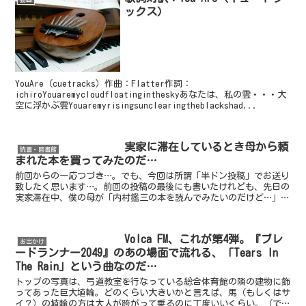
ックス）
YouAre（cuetracks）作曲：Flatter作詞：
ichiroYouaremycloudfloatingintheskyあなたは、私の雲・・・大
空に浮かぶ雲Youaremyrisingsunclearingtheblackshad...
実家に滞在しているとき母から頼
読書・図書館
まれた本を買ってみたのだ…
前回からの一応つづき…。でも、今回は所謂「半ドン投稿」でお送り
致したく思います…。前回の投稿の最後にも書いたけれども、先日の
実家滞在中、僕の母が「内村鑑三の本を読んでみたいのだけど…」と
言って、新聞を持ってきたことがあった。人生相談のコーナ...
Volca FM、これが第4弾。『ブレ
お出かけ
ードランナー2049』のあの場面で流れる、「Tears In
The Rain」という曲なのだ…
トップの写真は、弓道教室を行なっている総合体育館の隣の建物に飾
ってあった巨大埴輪。どのくらい大きいかと言えば、馬（もしくはサ
イ？）の埴輪の方は大人が跨がって乗るのに丁度いいくらい。（で