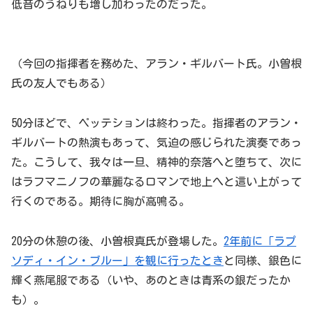
低音のうねりも増し加わったのだった。
（今回の指揮者を務めた、アラン・ギルバート氏。小曽根
氏の友人でもある）
50分ほどで、ペッテションは終わった。指揮者のアラン・
ギルバートの熱演もあって、気迫の感じられた演奏であっ
た。こうして、我々は一旦、精神的奈落へと堕ちて、次に
はラフマニノフの華麗なるロマンで地上へと這い上がって
行くのである。期待に胸が高鳴る。
20分の休憩の後、小曽根真氏が登場した。
2年前に「ラプ
ソディ・イン・ブルー」を観に行ったとき
と同様、銀色に
輝く燕尾服である（いや、あのときは青系の銀だったか
も）。