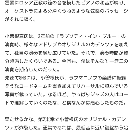
冒頭にロシア正教の鐘の音を模したピアノの和音が鳴り、
オーケストラによる分厚くうねるような弦楽のパッセージ
がそれに続く。
小曽根真氏は、2年前の「ラプソディ・イン・ブルー」の
演奏時、様々なアドリブやオリジナルのカデンツァを加え
て、独自の演奏を繰り広げていた。それで、演奏時間が幾
分超過したくらいである。今回も、僕はそんな唯一無二の
演奏を期待したのだった。
先達てSNSには、小曽根氏が、ラフマニノフの楽譜に複雑
そうなコードネームを書き加えてリハーサルに臨んでいる
写真が載っていた。なるほど、やっぱりジャズの人はコー
ドで理解していくのだな、と僕なんかは感心したものだ。
果たせるかな、第2楽章で小曽根氏のオリジナル・カデン
ツァが炸裂した。通常であれば、最低音に近い鍵盤から始