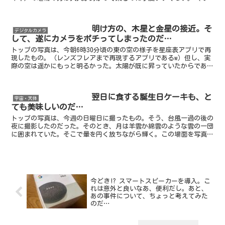
も、跨ってはいけないw）見た感じでは、本当に素焼きで出来...
明け方の、木星と金星の接近。そ
デジタルカメラ
して、遂にカメラをポチってしまったのだ…
トップの写真は、今朝6時30分頃の東の空の様子を星座表アプリで再
現したもの。（レンズフレアまで再現するアプリであるw）但し、実
際の空は遥かにもっと明るかった。太陽が既に昇っていたからであ
る。今日から、約1週間の間、毎日明け方には、このように...
翌日に食する誕生日ケーキも、と
宇宙・天体
ても美味しいのだ…
トップの写真は、今週の日曜日に撮ったもの。そう、台風一過の後の
夜に撮影したのだった。そのとき、月は羊雲か綿雲のような雲の一団
に囲まれていた。そこで暈を円く放ちながら輝く。この場面を写真に
撮ると、上のようにまるで散光星雲のガスのようにぼんやり...
今どき!? スマートスピーカーを導入。こ
れは意外と良いなあ、便利だし。あと、
あの事件について、ちょっと考えてみた
のだ…