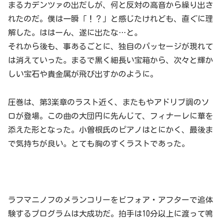
まるカデンツァの出だしが、何と反対の高音から繰り出さ
れたのだ。僕は一瞬「！？」と感じたけれども、直ぐに理
解した。ははーん、遂に出たな…と。
それから後も、事あるごとに、独自のパッセージが現れて
は消えていった。まるで黒く細長い宝箱から、次々と輝か
しい宝石や貴金属が飛び出すかのように。
圧巻は、第3楽章のラスト近く、またもやアドリブ調のソ
ロが登場。この曲の大団円に先んじて、フィナーレに華を
添えた形となった。小曽根氏のピアノはとにかく、最後ま
で気持ちが良い。とても胸のすくラストであった。
ラフマニノフのメランコリーをビフォア・アフターで追体
験するプログラムは大成功だ。拍手は10分以上に渡って鳴