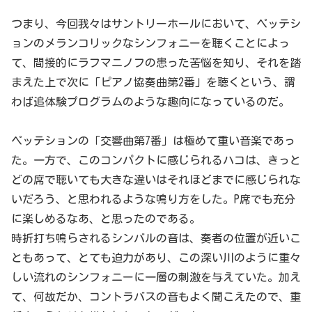
つまり、今回我々はサントリーホールにおいて、ペッテシ
ョンのメランコリックなシンフォニーを聴くことによっ
て、間接的にラフマニノフの患った苦悩を知り、それを踏
まえた上で次に「ピアノ協奏曲第2番」を聴くという、謂
わば追体験プログラムのような趣向になっているのだ。
ペッテションの「交響曲第7番」は極めて重い音楽であっ
た。一方で、このコンパクトに感じられるハコは、きっと
どの席で聴いても大きな違いはそれほどまでに感じられな
いだろう、と思われるような鳴り方をした。P席でも充分
に楽しめるなあ、と思ったのである。
時折打ち鳴らされるシンバルの音は、奏者の位置が近いこ
ともあって、とても迫力があり、この深い川のように重々
しい流れのシンフォニーに一層の刺激を与えていた。加え
て、何故だか、コントラバスの音もよく聞こえたので、重