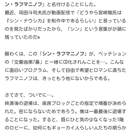
ン・ラフマニノフ
」と名付けることにした。
最近、岡田斗司夫氏が動画配信で「どうやら宮崎駿氏は
『シン・ナウシカ』を制作中であるらしい」と言っている
のを見たばかりだったから、「シン」という言葉がが頭に
残っていたのだw
願わくは、この「
シン・ラフマニノフ
」が、ペッテション
の「交響曲第7番」と一緒にCD化されんことを…。こんな
に面白いプログラム、そして自由で希望とロマンに満ちた
ラフマニノフは、きっともう他にないからである。
さてさて、ついでに…。
終演後の退場は、座席ブロックごとの指定で順番が決めら
れた。密にならないためであろう。僕は一番最後に退場す
ることになった。すると、既にひと気の少なくなった1階
のロビーに、如何にもギョーカイ人らしい人たちの朗らか