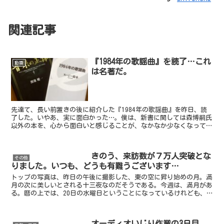
関連記事
『1984年の歌謡曲』を読了…これ
動画
は名著だ。
先達て、長い前置きの後に紹介した『1984年の歌謡曲』を昨日、読
了した。いやあ、実に面白かった…。僕は、新書に関しては森博嗣氏
以外の本を、心から面白いと感じることが、なかなか少なくなってき
ていた。でも、この『1984年の歌謡曲』は、僕にとっ...
きのう、来訪数が７万人突破とな
その他
りました。いつも、どうも有難うございます…
トップの写真は、昨日の午後に撮影した、東の空に昇り始めの月。満
月の次に美しいとされる十三夜なのだそうである。今週は、満月があ
る。暦の上では、20日の水曜日ということになっているけれども、
実際には19日の深夜、24時54分なのだそうだ。従って...
オーディオいじり作業の3日目。