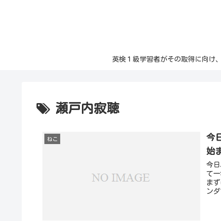
英検１級学習者がその取得に向け、日々の記
瀬戸内寂聴
今
ねこ
始
今日
て一
まず
ンダ