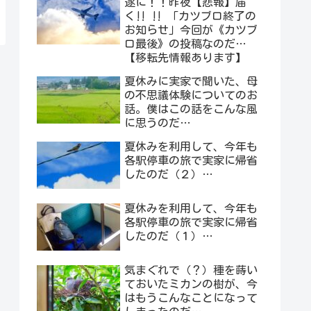
遂に！！昨夜【悲報】届
く‼︎ ‼︎ 「カツブロ終了の
お知らせ」今回が《カツブ
ロ最後》の投稿なのだ…
【移転先情報あります】
夏休みに実家で聞いた、母
の不思議体験についてのお
話。僕はこの話をこんな風
に思うのだ…
夏休みを利用して、今年も
各駅停車の旅で実家に帰省
したのだ（２）…
夏休みを利用して、今年も
各駅停車の旅で実家に帰省
したのだ（１）…
気まぐれで（？）種を蒔い
ておいたミカンの樹が、今
はもうこんなことになって