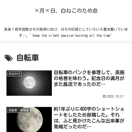
×月×日、白ねこのため息
英検１級学習者がその取得に向け、日々の記録としていろいろ書き置いていま
す…。”Keep the silent passion burning all the time”
自転車
自転車のパンクを修理して、英語
お出かけ
の格言を味わう。記念日の満月が
また風流であったのだ…
2022.10.21
約1年ぶりに400字のショートショ
自動車・自転車
ートをしたため投稿した。それ
は、ふと見かけたこんな出来事が
発端だったのだ…