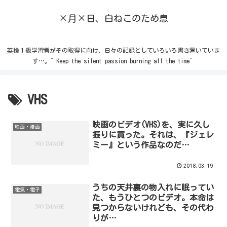
×月×日、白ねこのため息
英検１級学習者がその取得に向け、日々の記録としていろいろ書き置いていま
す…。”Keep the silent passion burning all the time”
VHS
映画のビデオ(VHS)を、実に久し
映画・漫画
振りに買った。それは、『ジェレ
ミー』という作品なのだ…
2018.03.19
うちの天井裏の物入れに眠ってい
電気・電子
た、もうひとつのビデオ。本命は
見つからないけれども、その代わ
りが…