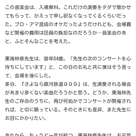
この音楽会は、入場無料。これだけの演奏をタダで聴かせ
てもらって、かえって申し訳なくなってくるくらいだっ
た。プロ・アマ混成のオケだったようだけれども、会場費
など開催の費用は団員の負担なのだろうか…音楽会のあ
と、ふとそんなことを考えた。
東海林修先生は、御年84歳。「先生の次のコンサートを心
待ちにしています」と、この日のお礼と共に僕はそう言っ
て、会場を後にした。
多分、『さよなら銀河鉄道９９９』は、生演奏される機会
があまり多くない楽曲だろうかと思う。どうか、東海林先
生のご存命のうちに、再び何処かでコンサートが開催され
れば、と切に願っている。そのときにも是非、また先生に
お目にかかりたい。
あれから、ちょうど一年が経つ。東海林修先生は、お元気