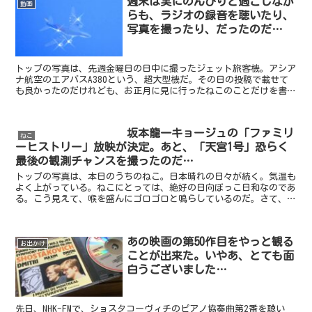
週末は実にのんびりと過ごしなが
動画
らも、ラジオの録音を聴いたり、
写真を撮ったり、だったのだ…
トップの写真は、先週金曜日の日中に撮ったジェット旅客機。アシア
ナ航空のエアバスA380という、超大型機だ。その日の投稿で載せて
も良かったのだけれども、お正月に見に行ったねこのことだけを書こ
うと決めていたので、この写真の掲載は見送ったのである...
坂本龍一キョージュの「ファミリ
ねこ
ーヒストリー」放映が決定。あと、「天宮1号」恐らく
最後の観測チャンスを撮ったのだ…
トップの写真は、本日のうちのねこ。日本晴れの日々が続く。気温も
よく上がっている。ねこにとっては、絶好の日向ぼっこ日和なのであ
る。こう見えて、喉を盛んにゴロゴロと鳴らしているのだ。さて、先
程SNSを見ていたところ、坂本龍一キョージュのアカウン...
あの映画の第50作目をやっと観る
お出かけ
ことが出来た。いやあ、とても面
白うございました…
先日、NHK-FMで、ショスタコーヴィチのピアノ協奏曲第2番を聴い