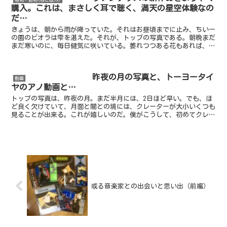
購入。これは、まさしく耳で聴く、満天の星空体験なの
だ…
きょうは、朝から雨が降っていた。それはお昼頃までに止み、ちいー
の園のビオラは雫を湛えた。それが、トップの写真である。朝晩まだ
まだ寒いのに、毎日健気に咲いている。萎れつつある花もあれば、次
に咲かんとする蕾もある。ここに植えてからもう、3ヶ月に...
昨夜の月の写真と、トーヨータイ
動画
ヤのアノ動画と…
トップの写真は、昨夜の月。まだ半月には、2日ほど早い。でも、ほ
ど良く欠けていて、月面と闇との境には、クレーターが大小いくつも
見ることが出来る。これが嬉しいのだ。僕がこうして、初めてクレー
ターを見て喜んだのは、いつだったろうか？小学4年生くら...
或る音楽家との出会いと思い出（前編）