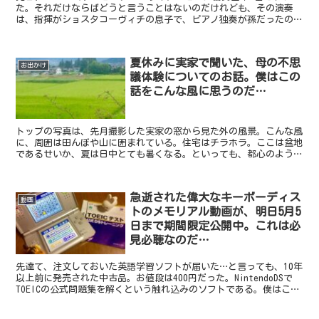
た。それだけならばどうと言うことはないのだけれども、その演奏
は、指揮がショスタコーヴィチの息子で、ピアノ独奏が孫だったので
ある。世にも珍しい、親子三代による作品だったというわ...
夏休みに実家で聞いた、母の不思
お出かけ
議体験についてのお話。僕はこの
話をこんな風に思うのだ…
トップの写真は、先月撮影した実家の窓から見た外の風景。こんな風
に、周囲は田んぼや山に囲まれている。住宅はチラホラ。ここは盆地
であるせいか、夏は日中とても暑くなる。といっても、都心のような
酷暑ほどではないけれども。そして、夜になるとスッと気温...
急逝された偉大なキーボーディス
動画
トのメモリアル動画が、明日5月5
日まで期間限定公開中。これは必
見必聴なのだ…
先達て、注文しておいた英語学習ソフトが届いた…と言っても、10年
以上前に発売された中古品。お値段は400円だった。NintendoDSで
TOEICの公式問題集を解くという触れ込みのソフトである。僕はこれ
と同じシリーズで英検の過去問や単語集が...