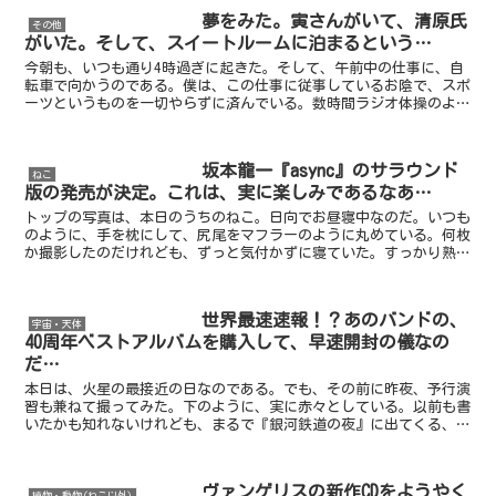
夢をみた。寅さんがいて、清原氏
その他
がいた。そして、スイートルームに泊まるという…
今朝も、いつも通り4時過ぎに起きた。そして、午前中の仕事に、自
転車で向かうのである。僕は、この仕事に従事しているお陰で、スポ
ーツというものを一切やらずに済んでいる。数時間ラジオ体操のよう
な運動をし続ける、といったような軽作業（？）の仕事なの...
坂本龍一『async』のサラウンド
ねこ
版の発売が決定。これは、実に楽しみであるなあ…
トップの写真は、本日のうちのねこ。日向でお昼寝中なのだ。いつも
のように、手を枕にして、尻尾をマフラーのように丸めている。何枚
か撮影したのだけれども、ずっと気付かずに寝ていた。すっかり熟睡
であるw冬の間、うちのねこは、普段通り食欲があることに...
世界最速速報！？あのバンドの、
宇宙・天体
40周年ベストアルバムを購入して、早速開封の儀なの
だ…
本日は、火星の最接近の日なのである。でも、その前に昨夜、予行演
習も兼ねて撮ってみた。下のように、実に赤々としている。以前も書
いたかも知れないけれども、まるで『銀河鉄道の夜』に出てくる、さ
そりの火のようだ。少し前に火星を撮ったときには、左上が...
ヴァンゲリスの新作CDをようやく
植物・動物(ねこ以外)