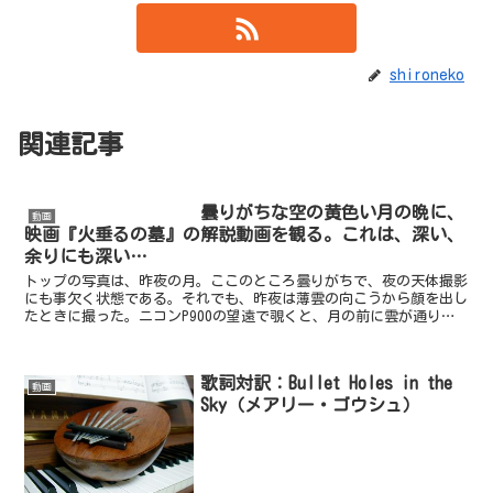
shironeko
関連記事
曇りがちな空の黄色い月の晩に、
動画
映画『火垂るの墓』の解説動画を観る。これは、深い、
余りにも深い…
トップの写真は、昨夜の月。ここのところ曇りがちで、夜の天体撮影
にも事欠く状態である。それでも、昨夜は薄雲の向こうから顔を出し
たときに撮った。ニコンP900の望遠で覗くと、月の前に雲が通り過
ぎるのが見て取れた。このように写真にしてみると、黄色...
歌詞対訳：Bullet Holes in the
動画
Sky（メアリー・ゴウシュ）