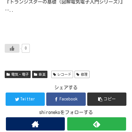
『トランジスターの基礎 (図解電気電子入門シリーズ)』
…..
0
電気・電子
音楽
レコード
修理
シェアする
Twitter
Facebook
コピー
shironekoをフォローする