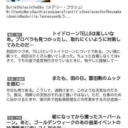
BulletHolesintheSky（メアリー・ゴウシュ）
WrittenbyMaryGauthierandJamieTrentIt'stheeleventhofNovembe
rdowninNashville,Tennesseeもう...
トイドローンTELLOは楽しいな
電気・電子
あ。プロペラも見つかったし、取れにくいように対策し
てみたのだ…
前回のつづき。TELLOというトイドローンについてである。つい興に
乗って、前回はたくさん書いてしまった。ちょっと自重しなくてはw
さて、うちの庭で低空飛行させているときに、物干しに接触して
TELLOは墜落した。後述するTELLOに関する本を読...
またも、雨の日。冨田勲のムック
読書・図書館
を読む…
今日も雨である。こうして、週明けまで、このような天気なのだろ
う。僕は、雨降りの天気がそれほど嫌いではない。ただ、仕事のため
に出かけるときや、家の外で自転車修理などの作業をするのが途端に
億劫となってしまうのが、嫌なだけである。母は、子供の頃、...
朝になってから撮ったスーパーム
宇宙・天体
ーン。あと、ゴールデンウィークのあの音楽イベントの