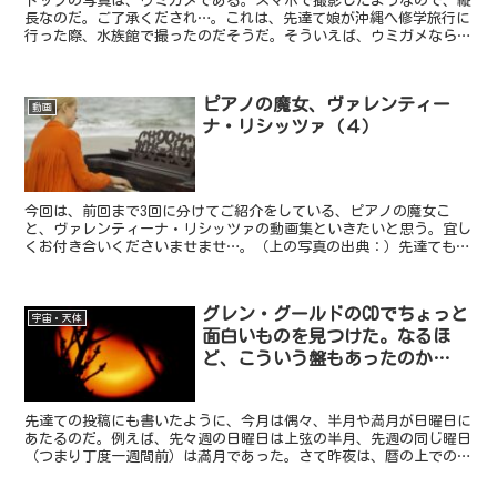
トップの写真は、ウミガメである。スマホで撮影したようなので、縦
長なのだ。ご了承くだされ…。これは、先達て娘が沖縄へ修学旅行に
行った際、水族館で撮ったのだそうだ。そういえば、ウミガメなら
ば、僕も以前ハワイで観光用の潜水艦に乗ったときに目撃した...
ピアノの魔女、ヴァレンティー
動画
ナ・リシッツァ（４）
今回は、前回まで3回に分けてご紹介をしている、ピアノの魔女こ
と、ヴァレンティーナ・リシッツァの動画集といきたいと思う。宜し
くお付き合いくださいませませ…。（上の写真の出典：）先達ても書
いたように、ちょっと売れない（？）ピアニストだったリシッ...
グレン・グールドのCDでちょっと
宇宙・天体
面白いものを見つけた。なるほ
ど、こういう盤もあったのか…
先達ての投稿にも書いたように、今月は偶々、半月や満月が日曜日に
あたるのだ。例えば、先々週の日曜日は上弦の半月、先週の同じ曜日
（つまり丁度一週間前）は満月であった。さて昨夜は、暦の上での月
の出が、日付を跨いで午前零時以降だった（＝日曜日になっ...