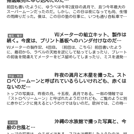
抽選販売に申し込んだのだ…
前回も書いたように、ゆうべは今年2度目の満月で、且つ今年最大の
スーパームーンだったのだ。しかし、この日は夜になっても尚、生憎
の雨降りだった。僕は、この日の塾の仕事に、いつも通り自転車で行
った。天気予報アプリや雨雲レーダーを見ると、そんなに降...
VUメーターの組立キット、製作は
電気・電子
続く。今度は、プリント基板へのハンダ付けなのだ…
VUメーターの製作記、4回目。（前回は、こちら）前回書いたよう
に、最初から、ラベルの天地を逆にして貼ってしまったり、プレート
の前後を間違えてメーターをビス留めしてしまったり、ミスを連発し
たのだったwラベルに関しては、何と逆に貼ってしまっても...
昨夜の満月と木星を撮った。スト
宇宙・天体
ロベリームーンと呼ばれているらしいけれども、赤くは
ないのだ…
トップの写真は、昨夜の月。十五夜、満月である。一部の情報では
「ストロベリームーン」と呼ばれたようだけれども、ご覧のように別
に赤やピンクに見えるというわけではないのだ。欧州では、この時季
に苺の収穫が行われるため、そのように呼ばれているらしい。...
沖縄の水族館で撮った写真と、今
その他
般の台風と…