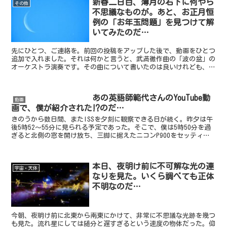
新春二日目、薄月の右下に何やら
その他
不思議なものが。あと、お正月恒
例の「お年玉問題」を見つけて解
いてみたのだ…
先にひとつ、ご連絡を。前回の投稿をアップした後で、動画をひとつ
追加で入れました。それは何かと言うと、武満徹作曲の「波の盆」の
オーケストラ演奏です。その曲について書いたのは良いけれども、ど
んな音楽なのか読んだ方には分かりにくかろう、と思い、Y...
あの英語師範代さんのYouTube動
動画
画で、僕が紹介された⁉︎のだ…
きのうから数日間、またISSを夕刻に観察できる日が続く。昨夕は午
後5時52〜55分に見られる予定であった。そこで、僕は5時50分を過
ぎると北側の窓を開け放ち、三脚に据えたニコンP900をセッティン
グし始めた。すっかり日の暮れた北天を一枚試し...
本日、夜明け前に不可解な光の連
宇宙・天体
なりを見た。いくら調べても正体
不明なのだ…
今朝、夜明け前に北東から南東にかけて、非常に不思議な光跡を幾つ
も見た。流れ星にしては随分と遅すぎるという速度の物体だった。仰