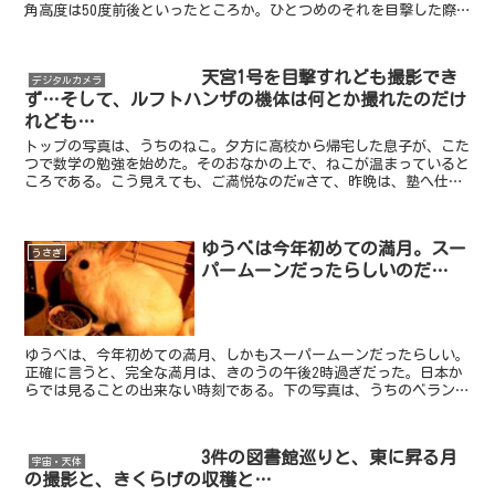
角高度は50度前後といったところか。ひとつめのそれを目撃した際
には、国際宇宙ステーション（ISS）が飛んでいるのかと...
天宮1号を目撃すれども撮影でき
デジタルカメラ
ず…そして、ルフトハンザの機体は何とか撮れたのだけ
れども…
トップの写真は、うちのねこ。夕方に高校から帰宅した息子が、こた
つで数学の勉強を始めた。そのおなかの上で、ねこが温まっていると
ころである。こう見えても、ご満悦なのだwさて、昨晩は、塾へ仕事
に行く前に、ひとつやっておきたいことがあった。この上空...
ゆうべは今年初めての満月。スー
うさぎ
パームーンだったらしいのだ…
ゆうべは、今年初めての満月、しかもスーパームーンだったらしい。
正確に言うと、完全な満月は、きのうの午後2時過ぎだった。日本か
らでは見ることの出来ない時刻である。下の写真は、うちのベランダ
から午後11時過ぎに撮ったもの。つまり、満月の正確な時...
3件の図書館巡りと、東に昇る月
宇宙・天体
の撮影と、きくらげの収穫と…