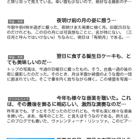
と隣り合って見えている。幸い雲も少ないので、絶好なる撮影のチャ
ンスというわけだ。下は、この虧月のアップ。遥か東方から...
夜明け前の月の姿に想う…
宇宙・天体
今朝午前4時半過ぎに撮った、夜明けまえ南東に傾く月。旧暦25日な
のだけれども、この日の月には可哀想なことに、名が特にない。（三
日月と呼んではいけないw）ちなみに、明日は「有明月」である。日
の出は5時50分過ぎなので、夜はまだ1時間以上も残っ...
翌日に食する誕生日ケーキも、と
宇宙・天体
ても美味しいのだ…
トップの写真は、今週の日曜日に撮ったもの。そう、台風一過の後の
夜に撮影したのだった。そのとき、月は羊雲か綿雲のような雲の一団
に囲まれていた。そこで暈を円く放ちながら輝く。この場面を写真に
撮ると、上のようにまるで散光星雲のガスのようにぼんやり...
今年も様々な音楽を聴いた。これ
デジタルカメラ
は、その最後を飾るに相応しい、激烈な演奏なのだ…
昨年までも、ずっとそうだったのだけれども、今年も実に様々な音楽
を聴いた。まあ、毎年のことだ、と言えばそうなのである。例えば、
このブログでも書いた、ヴァレンティーナ・リシッツァ。このピアニ
ストをラジオで知り、CDを買ったのは、昨年のことだ。（...