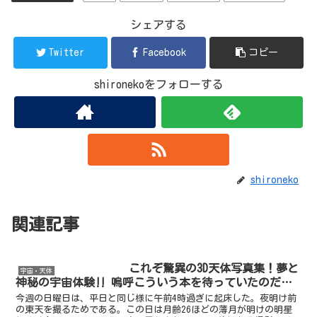
シェアする
Twitter
Facebook
コピー
shironekoをフォローする
shironeko
関連記事
これぞ驚異の3D天体写真集！夢と
宇宙・天体
神秘の宇宙体験‼︎ 嗚呼こういう本を待っていたのだ…
今週の日曜日は、平日と同じ様に午前4時過ぎに起床した。夜明け前
の東天を撮るためである。この日は月齢26ほどの薄月が明けの明星