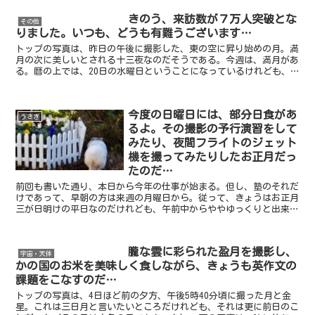
きのう、来訪数が７万人突破とな
その他
りました。いつも、どうも有難うございます…
トップの写真は、昨日の午後に撮影した、東の空に昇り始めの月。満
月の次に美しいとされる十三夜なのだそうである。今週は、満月があ
る。暦の上では、20日の水曜日ということになっているけれども、
実際には19日の深夜、24時54分なのだそうだ。従って...
今度の日曜日には、部分日食があ
うさぎ
るよ。その撮影の予行演習をして
みたり、夜間フライトのジェット
機を撮ってみたりしたお正月だっ
たのだ…
前回も書いた通り、本日から今年の仕事が始まる。但し、塾のそれだ
けであって、早朝の方は来週の月曜日から。従って、きょうはお正月
三が日明けの平日なのだけれども、午前中からややゆっくりと出来
て、実に有難いことである。でも、決してだらだらと無為に過...
朧な雲に彩られた盈月を撮影し、
宇宙・天体
かの国のお米を美味しく食しながら、きょうも英作文の
課題をこなすのだ…
トップの写真は、4日ほど前の夕方、午後5時40分頃に撮った月と金
星。これは三日月と言いたいところだけれども、それは更に前日のこ