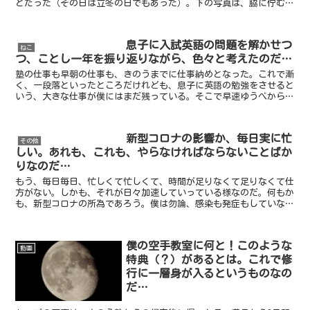
とだった（その日は立冬の日でもあった）。下の写真は、脇に佇む宵
の明星や周囲の夜空と共に、広めの画角で撮影したもの。...
息子に入試英語の問題を解かせつ
ねこ
つ、ことし一年を振り返りながら、色々と考えたのだ…
塾の仕事も早朝の仕事も、きのうまでに仕事納めとなった。これで漸
く、一段落といったところだけれども、息子に英語の勉強をさせると
いう、大きな仕事が僕にはまだ残っている。そこで早速ゆうべから、
いよいよ息子に特訓を施してやった…といっても、初日なの...
新型コロナの影響か、毎日実に忙
その他
しい。あれも、これも、やらなければならないことばか
りなのだ…
もう、毎日毎日、忙しくて忙しくて、時間が足りなくて足りなくて仕
方がない。しかも、それが日々加速していっている様なのだ。何もか
も、新型コロナの所為であろう。僕は勿論、感染も発症もしていない
のだけれども、この疫病をきっかけに更に多忙を極める様に...
僕の空手教室に何と！このような
動画
特典（？）があるとは。これで修
行に一層身が入るというものなの
だ…