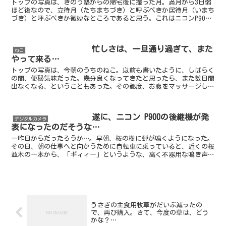
トップの写真は、きのう塾からの帰宅後に撮った月。満月から3日弱
ほど後なので、立待月（たちまちづき）と呼ぶべきか居待月（いまち
づき）と呼ぶべきか微妙なところであると思う。これはニコンP900
で手持ちの一発撮りなのだけれども、それでもこれだけク...
忙しさは、一旦通り過ぎて、また
ねこ
やって来る…
トップの写真は、今朝のうちのねこ。以前も書いたように、しばらく
の間、便秘気味だった。幾分良くなってきたと思ったら、また数日間
出なくなる、ということもあった。その都度、お腹をマッサージした
り、オリーブオイルを飲ませたりした。でも、ここ一週間以...
遂に、ニコン P900の後継機が発
デジタルカメラ
表になったのだそうな…
一昨日からだったろうか…。早朝、桜の樹に蝉が鳴くようになった。
その日、朝の仕事へと向かうために自転車に乗っていると、近くの桜
並木の一本から、「ギィィー」というような、高く不器用な鳴き声が
聞こえてきた。虫のそれである。まだ腹が座っていないよう...
うさぎの主食用牧草がだいぶ減ったの
で、再び購入。さて、今度の草は、どう
かな？…