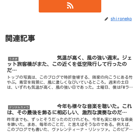
shironeko
関連記事
気温が高く、風の強い週末。ジェ
うさぎ
ット旅客機がまた、この近くを低空飛行して行ったの
だ…
トップの写真は、このブログで時折登場する、隣家の向こうにある竹
やぶ。青空を背景に、風に激しくなびいているところ。週末の土日
は、いずれも気温が高く、風の強い日であった。土曜日、僕はFMラ
ジオを聴き、布団や枕などを天日に干した。一度外出した以外...
今年も様々な音楽を聴いた。これ
デジタルカメラ
は、その最後を飾るに相応しい、激烈な演奏なのだ…
昨年までも、ずっとそうだったのだけれども、今年も実に様々な音楽
を聴いた。まあ、毎年のことだ、と言えばそうなのである。例えば、
このブログでも書いた、ヴァレンティーナ・リシッツァ。このピアニ
ストをラジオで知り、CDを買ったのは、昨年のことだ。（...