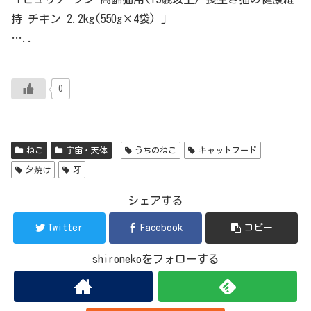
持 チキン 2.2kg(550g×4袋) 」
…..
0
ねこ
宇宙・天体
うちのねこ
キャットフード
夕焼け
牙
シェアする
Twitter
Facebook
コピー
shironekoをフォローする