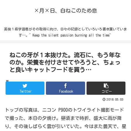
×月×日、白ねこのため息
英検１級学習者がその取得に向け、日々の記録としていろいろ書き置いていま
す…。”Keep the silent passion burning all the time”
ねこの牙が１本抜けた。流石に、もう年な
のか。栄養を付けさせてやろうと、ちょっ
と良いキャットフードを買う…
ねこ
Twitter
Facebook
コピー
2018.05.03
トップの写真は、ニコン P900のトワイライト撮影モード
で撮った、本日の夕焼け。昼頃まで時折、盛大に雨が降
り、その後しばらく雲が引いていた。今はまた曇天で、星