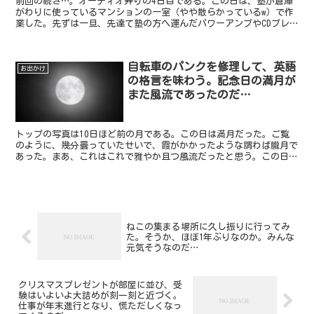
前回の続き…。オーディオ弄りの4日目である。この日は、塾が倉庫
がわりに使っているマンションの一室（やや散らかっているw）で作
業した。先ずは一旦、先達て塾の方へ運んだパワーアンプやCDプレ
ーヤー等を再び、このマンションへ運んで戻したのだ。その...
自転車のパンクを修理して、英語
お出かけ
の格言を味わう。記念日の満月が
また風流であったのだ…
トップの写真は10日ほど前の月である。この日は満月だった。ご覧
のように、幾分曇っていたせいで、霞がかかったような謂わば朧月で
あった。まあ、これはこれで雅やか且つ風流だったと思う。この日
は、娘が20歳の誕生日だった。それで、家族皆でこの辺りで...
ねこの集まる場所に久し振りに行ってみ
た。そうか、ほぼ1年ぶりなのか。みんな
元気そうなのだ…
クリスマスプレゼントが部屋に並び、受
験はいよいよ大詰めが刻一刻と近づく。
仕事が年末進行となり、慌ただしくなっ