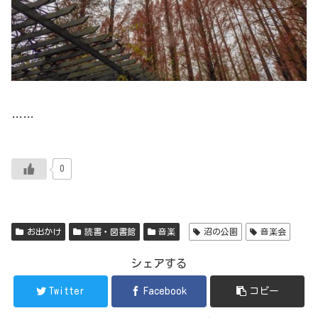
……
0
お出かけ
読書・図書館
音楽
沼の公園
音楽会
シェアする
Twitter
Facebook
コピー