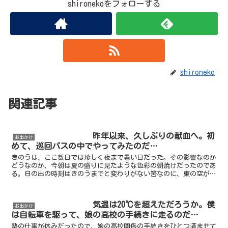
shironekoをフォローする
shironeko
関連記事
昨年以来、久しぶりの献血へ。初
お出かけ
めて、巡回バスの中でやってみたのだ…
きのうは、ここ数日では珍しく夜まで暑い日だった。その影響なのか
どうなのか、今朝は夏の盛りに見たような色彩の朝焼けだったのであ
る。日の出の時刻はきのうまでと変わりがない筈なのに、東の空がい
つもよりとても濃く深く色づいていた。それが、トップの写...
気温は20℃を超えただろうか。僕
お出かけ
は自転車を駆って、娘の高校の手続きに走るのだ…
塾の仕事が休みだったので、娘の高校関係の手続きをひとつ済ませて