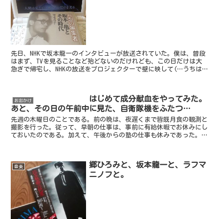
先日、NHKで坂本龍一のインタビューが放送されていた。僕は、普段
はまず、TVを見ることなど殆どないのだけれども、この日だけは大
急ぎで帰宅し、NHKの放送をプロジェクターで壁に映して(…うちは
リビングにはTVを置いていないので…)、夕飯を食べ...
はじめて成分献血をやってみた。
お出かけ
あと、その日の午前中に見た、自衛隊機をふたつ…
先週の木曜日のことである。前の晩は、夜遅くまで皆既月食の観測と
撮影を行った。従って、早朝の仕事は、事前に有給休暇でお休みにし
ておいたのである。加えて、午後からの塾の仕事も休みであった。こ
ちらはまあ、毎週のことだ。つまり、僕にしては珍しく、平...
郷ひろみと、坂本龍一と、ラフマ
音楽
ニノフと。