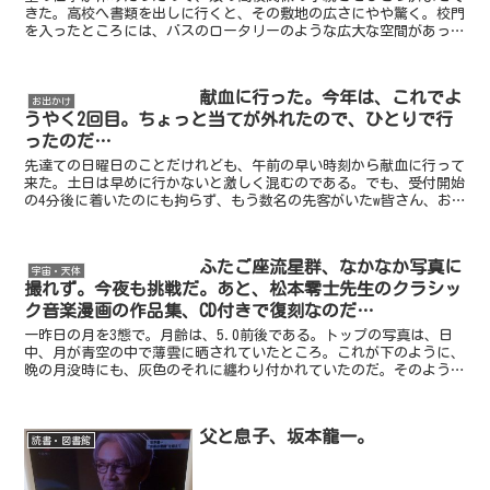
きた。高校へ書類を出しに行くと、その敷地の広さにやや驚く。校門
を入ったところには、バスのロータリーのような広大な空間があっ
た。真ん中には、イチョウだろうかポプラだろうか、一本の木...
献血に行った。今年は、これでよ
お出かけ
うやく2回目。ちょっと当てが外れたので、ひとりで行
ったのだ…
先達ての日曜日のことだけれども、午前の早い時刻から献血に行って
来た。土日は早めに行かないと激しく混むのである。でも、受付開始
の4分後に着いたのにも拘らず、もう数名の先客がいたw皆さん、お
早い…。献血は、16歳から可能である。2年前に、息子が...
ふたご座流星群、なかなか写真に
宇宙・天体
撮れず。今夜も挑戦だ。あと、松本零士先生のクラシッ
ク音楽漫画の作品集、CD付きで復刻なのだ…
一昨日の月を3態で。月齢は、5.0前後である。トップの写真は、日
中、月が青空の中で薄雲に晒されていたところ。これが下のように、
晩の月没時にも、灰色のそれに纏わり付かれていたのだ。そのように
して、月が西方に傾いたときを機会として捉え、地球照を...
父と息子、坂本龍一。
読書・図書館