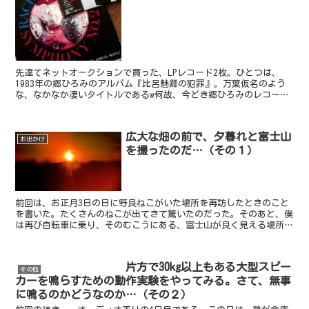
先達てネットオークションで買った、LPレコード2枚。ひとつは、
1983年の郷ひろみのアルバム『比呂魅卿の犯罪』。万葉仮名のよう
な、なかなか凄いタイトルであるw何故、今どき郷ひろみのレコード
を買うのか、というと、これは坂本龍一のプロデュース作...
広大な畑の前で、夕暮れと富士山
お出かけ
を撮ったのだ…（その１）
前回は、お正月3日の日に野良ねこがいた場所を再訪したときのこと
を書いた。たくさんのねこが出てきて驚いたのだった。そのあと、僕
は再び自転車に乗り、そのむこうにある、富士山が良く見える場所へ
と向かった。日没の時刻は近付きつつある。太陽が落ちる前...
片方で30kg以上もある大型スピー
その他
カーを鳴らすための動作実験をやってみる。さて、無事
に鳴るのかどうなのか…（その２）