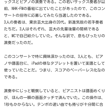
ックスとピアノの演奏である。この若いサックス奏者が以
前、NHK-FMの番組に出ていたことがあったので、このコン
サートの招待に応募してみたら当選したのである。
3人の奏者は、東京芸大出身の20代。新進気鋭の若手奏者
たちだ。3人はそれぞれ、芸大の先輩後輩の間柄である
と、MCで自己紹介していた。そんな訳で、息もぴったりの
演奏だったのだ。
このコンサートで特に興味深かったのは、3人とも、ピア
ノや譜面台に、iPadの様なタブレットを置いて楽譜として
使っていたことだ。つまり、スコアのペーパーレス化なの
である。
演奏中にじっと観察していると、ピアニストは譜面めくり
が、ほんの一瞬の画面タッチで済んでいた。この操作は、
1秒もかからない。テンポの速い曲でも捲りが十分間に合