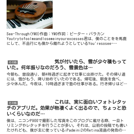
See-Through(YMO)作曲：YMO作詞：ピーター・バラカン
Youtrytofoolmeandlosemeinyourexcesses君は、僕のことをを馬鹿
にして、不品行にも僕から離れようとしているYou'resosee-
throu...
気が付いたら、雪が少々積もって
その他
いた。何年振りなのだろう、雪景色は…
今朝も、普段通り、朝4時過ぎに起きて仕事に出掛けた。その帰り道
には、雪がもう、降り始めていたのである。帰宅後、朝食を食べ、
少々休んだ。今夜は、10時過ぎまで塾の仕事がある。行き帰りはど
うしようか、と考えた。それから、暫くして気が付くと、雪が...
これは、実に面白いフォトレタッ
その他
チのアプリだ。効果が物凄くよく出るので、ちょっと恐
いくらいなのだ…
僕は、ニコンP900で撮影した写真をこのブログに載せる際、一旦ト
リミングやレタッチを行うことが多い。それは、以前の投稿でも書い
たけれども、僕が主に使っているiPadmini2のRetina液晶の発色の通