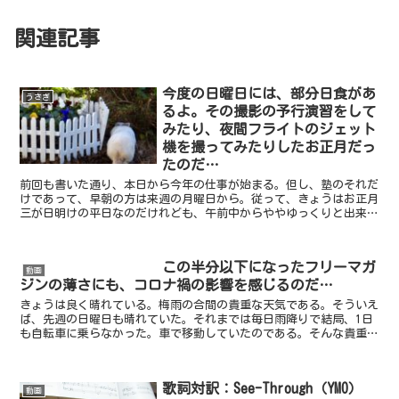
関連記事
今度の日曜日には、部分日食があ
うさぎ
るよ。その撮影の予行演習をして
みたり、夜間フライトのジェット
機を撮ってみたりしたお正月だっ
たのだ…
前回も書いた通り、本日から今年の仕事が始まる。但し、塾のそれだ
けであって、早朝の方は来週の月曜日から。従って、きょうはお正月
三が日明けの平日なのだけれども、午前中からややゆっくりと出来
て、実に有難いことである。でも、決してだらだらと無為に過...
この半分以下になったフリーマガ
動画
ジンの薄さにも、コロナ禍の影響を感じるのだ…
きょうは良く晴れている。梅雨の合間の貴重な天気である。そういえ
ば、先週の日曜日も晴れていた。それまでは毎日雨降りで結局、1日
も自転車に乗らなかった。車で移動していたのである。そんな貴重な
晴れ間なので、その日は午前中から布団とソファをベランダ...
歌詞対訳：See-Through（YMO）
動画