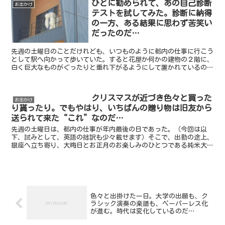
ひとに勧められて、あの自己診断
お出かけ
テストを試してみた。診断に納得
の一方、ある結果に思わず苦笑い
だったのだ…
先週の土曜日のことだけれども、いつものように都内の仕事に行こう
として駅へ向かって歩いていた。すると花屋か何かの建物の２階に、
白く巨大なものがぐったりと垂れ下がるようにして置かれているのが
遠くから見えたのである。どうやら、それは空気を入れて膨...
クリスマスが近づき色々と買った
お出かけ
り貰ったり。でもやはり、いちばんの贈り物は旧友から
送られて来た“これ”なのだ…
先週の土曜日は、都内の仕事が年内最後の日であった。（今回は以
下、試みとして、英語の拙訳も少々載せます）そこで、出勤の途上、
銀座へ立ち寄り、大晦日とお正月のお楽しみのひとつである純米大吟
醸「獺祭」を蔵元直営ショップで購入した。ことしの目玉商品...
色々と出掛けた一日。大学の出願も、ク
ラシック演奏の楽譜も、ペーパーレス化
が進む。時代は変化しているのだ…