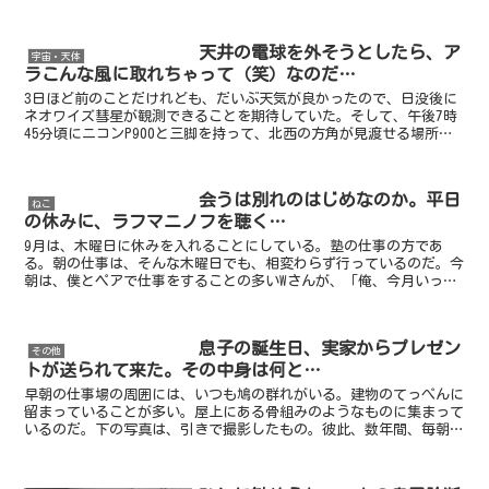
りに、どの環境でも見られるとは限らない...
天井の電球を外そうとしたら、ア
宇宙・天体
ラこんな風に取れちゃって（笑）なのだ…
3日ほど前のことだけれども、だいぶ天気が良かったので、日没後に
ネオワイズ彗星が観測できることを期待していた。そして、午後7時
45分頃にニコンP900と三脚を持って、北西の方角が見渡せる場所へ
と赴いたのである。この彗星は、北斗七星の少し下付近...
会うは別れのはじめなのか。平日
ねこ
の休みに、ラフマニノフを聴く…
9月は、木曜日に休みを入れることにしている。塾の仕事の方であ
る。朝の仕事は、そんな木曜日でも、相変わらず行っているのだ。今
朝は、僕とペアで仕事をすることの多いWさんが、「俺、今月いっぱ
いで辞めることにしたんだよね」と突然言い出したので、大変...
息子の誕生日、実家からプレゼン
その他
トが送られて来た。その中身は何と…
早朝の仕事場の周囲には、いつも鳩の群れがいる。建物のてっぺんに
留まっていることが多い。屋上にある骨組みのようなものに集まって
いるのだ。下の写真は、引きで撮影したもの。彼此、数年間、毎朝明
るくなった頃には、こうして必ずこの上に留まっている。そ...