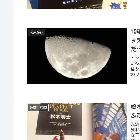
10
お出かけ
ッ
だ
トッ
た夜
はシ
のブ
松
映画・漫画
ふ
先週
知れ
女王