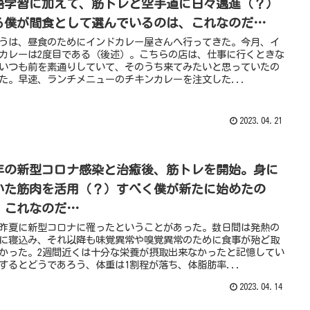
語学習に加えて、筋トレと空手道に日々邁進（？）
る僕が間食として選んでいるのは、これなのだ…
うは、昼食のためにインドカレー屋さんへ行ってきた。今月、イ
カレーは2度目である（後述）。こちらの店は、仕事に行くときな
いつも前を素通りしていて、そのうち来てみたいと思っていたの
た。早速、ランチメニューのチキンカレーを注文した...
2023.04.21
年の新型コロナ感染と治癒後、筋トレを開始。身に
いた筋肉を活用（？）すべく僕が新たに始めたの
、これなのだ…
昨夏に新型コロナに罹ったということがあった。数日間は発熱の
に寝込み、それ以降も味覚異常や嗅覚異常のために食事が殆ど取
かった。2週間近くは十分な栄養が摂取出来なかったと記憶してい
するとどうであろう、体重は1割程が落ち、体脂肪率...
2023.04.14