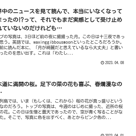
界中のニュースを見て読んで、本当にいなくなって
まったの⁉︎って、それでもまだ実感として受け止め
れていないのだけれども…
プの写真は、3日ほど前の夜に撮撮った月。この日は十三夜であっ
思う。英語では、waxinggibbousmoonといったところだろうか。
前に読んだ本に、「月が綺麗だと思えているなら大丈夫」と書い
ったのを思い出す。これは「わたし...
2023.04.08
木道に満開の桜。足下の菜の花も喜ぶ、春爛漫なの
…
列島では、いま（もしくは、これから）桜の花が真っ盛りという
なのだろう。トップの写真は、今週のはじめに撮った、近所の桜
の花。この日は生憎と曇天であったので、空が青く写ることがな
た。そこで、写真に色を出すべく、あとからピンク色の...
2023.04.01