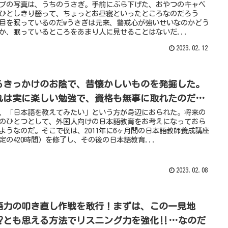
プの写真は、うちのうさぎ。手前にぶら下げた、おやつのキャベ
ひとしきり齧って、ちょっとお昼寝といったところなのだろう
目を瞑っているのだwうさぎは元来、警戒心が強いせいなのかどう
か、眠っているところをあまり人に見せることはないだ...
2023.02.12
るきっかけのお陰で、昔懐かしいものを発掘した。
れは実に楽しい勉強で、資格も無事に取れたのだ…
、「日本語を教えてみたい」という方が身辺におられた。将来の
のひとつとして、外国人向けの日本語教育をお考えになっておら
ようなのだ。そこで僕は、2011年に6ヶ月間の日本語教師養成講座
定の420時間）を修了し、その後の日本語教育...
2023.02.08
語力の叩き直し作戦を敢行！まずは、この一見地
⁉︎とも思える方法でリスニング力を強化‼︎…なのだ