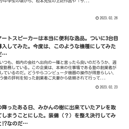
小中学生の頃から、松本先生の上記作品や「ザ...
2023.02.26
マートスピーカーは本当に便利な逸品。ついに3台目
導入してみた。今度は、このような機種にしてみた
だ…
いつも、都内の会社へ出向の一種と言ったら良いのだろうか、週
度勤務している。この企業は、本来の仕事場である塾の創業者が
しているのだ。どうやらコンピュータ機器の操作が得意らしい、
う僕の評判を知った創業者ご夫妻から依頼されて行って...
2023.02.23
の降ったある日、みかんの樹に出来ていたアレを取
てしまうことにした。装備（？）を整え決行してみ
と⁉︎なのだ…