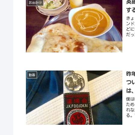
英
お出かけ
す
きょ
ンド
どに
だっ
昨
動画
つ
は
僕は
ため
れな
る。