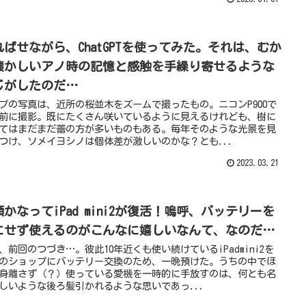
ればせながら、ChatGPTを使ってみた。それは、むか
懐かしいアノ時の記憶と感触を手繰り寄せるような
じがしたのだ…
プの写真は、近所の桜並木をズームで撮ったもの。ニコンP900で
前に撮影。既にたくさん咲いているように見えるけれども、樹に
てはまだまだ蕾の方が多いものもある。毎年そのような光景を見
つけ、ソメイヨシノは個体差が激しいのかな？とも...
2023.03.21
願かなってiPad mini2が復活！嗚呼、バッテリーを
にせず使えるのがこんなに嬉しいなんて、なのだ…
、前回のつづき…。彼此10年近くも使い続けているiPadmini2を
のショップにバッテリー交換のため、一晩預けた。うちの中でほ
身離さず（？）使っている愛機を一時的に手放すのは、何とも名
しいような後ろ髪引かれるような思いであっ...