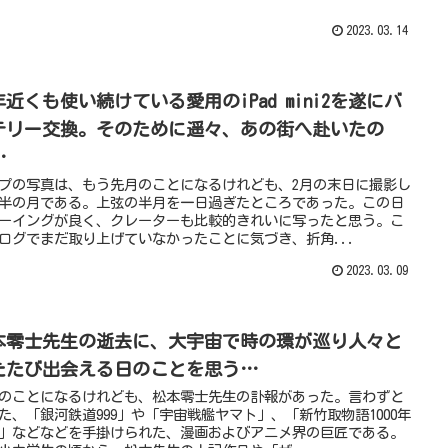
2023.03.14
年近くも使い続けている愛用のiPad mini2を遂にバ
テリー交換。そのために遥々、あの街へ赴いたの
…
プの写真は、もう先月のことになるけれども、2月の末日に撮影し
半の月である。上弦の半月を一日過ぎたところであった。この日
ーイングが良く、クレーターも比較的きれいに写ったと思う。こ
ログでまだ取り上げていなかったことに気づき、折角...
2023.03.09
本零士先生の逝去に、大宇宙で時の環が巡り人々と
たたび出会える日のことを思う…
のことになるけれども、松本零士先生の訃報があった。言わずと
た、「銀河鉄道999」や「宇宙戦艦ヤマト」、「新竹取物語1000年
」などなどを手掛けられた、漫画およびアニメ界の巨匠である。