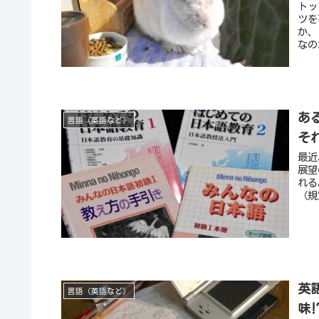
トッ
ツを
か、
なの
あ
言語（英語など）
そ
最近
展望
れる
（規
英
言語（英語など）
味