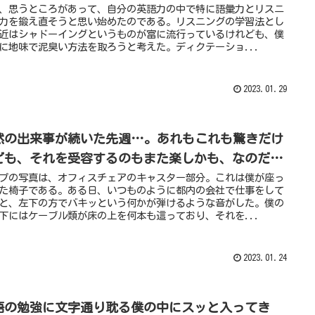
、思うところがあって、自分の英語力の中で特に語彙力とリスニ
力を鍛え直そうと思い始めたのである。リスニングの学習法とし
近はシャドーイングというものが富に流行っているけれども、僕
に地味で泥臭い方法を取ろうと考えた。ディクテーショ...
2023.01.29
然の出来事が続いた先週…。あれもこれも驚きだけ
ども、それを受容するのもまた楽しかも、なのだ…
プの写真は、オフィスチェアのキャスター部分。これは僕が座っ
た椅子である。ある日、いつものように都内の会社で仕事をして
と、左下の方でバキッという何かが弾けるような音がした。僕の
下にはケーブル類が床の上を何本も這っており、それを...
2023.01.24
語の勉強に文字通り耽る僕の中にスッと入ってき