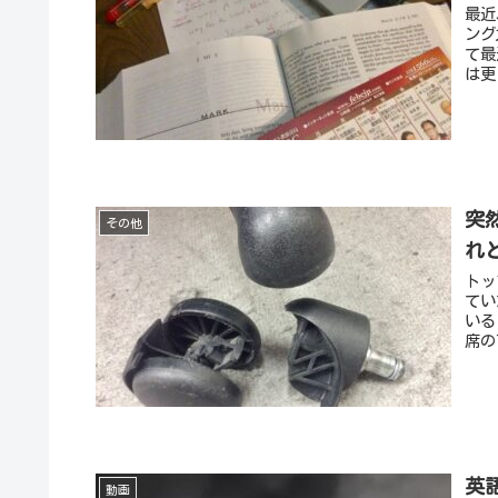
最近
ング
て最
は更
突
その他
れ
トッ
てい
いる
席の
英
動画