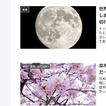
世
動画
し
切
トッ
たと
少し
てあ
並
植物・動物(ねこ以外)
だ
日本
感じ
並木
かっ