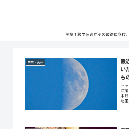
英検１級学習者がその取得に向け、日々の記
最
宇宙・天体
い
も
トッ
に撮
本日
た風