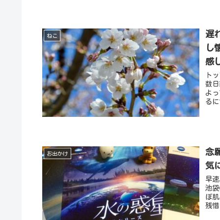
遅
ねこ
し
感
トッ
数日
よっ
るに
念
お出かけ
気
早速
池袋
ぼ肌
残惜