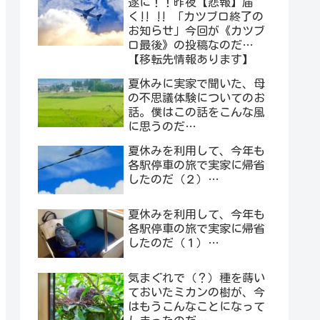
遂に！！昨夜【悲報】届
く‼︎ ‼︎ 「カツブロ終了の
お知らせ」今回が《カツブ
ロ最後》の投稿なのだ…
【移転先情報あります】
夏休みに実家で聞いた、母
の不思議体験についてのお
話。僕はこの話をこんな風
に思うのだ…
夏休みを利用して、今年も
各駅停車の旅で実家に帰省
したのだ（２）…
夏休みを利用して、今年も
各駅停車の旅で実家に帰省
したのだ（１）…
気まぐれで（？）種を蒔い
ておいたミカンの樹が、今
はもうこんなことになって