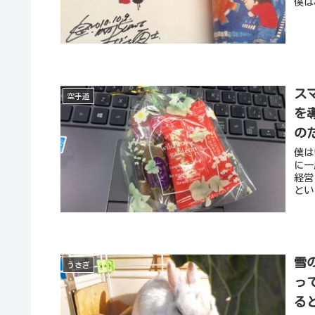
僕は
ス
空手道
を
の
僕は
に一
経営
とい
雪
うさぎ
っ
る