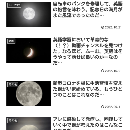
自転車のパンクを修理して、英語
お出かけ
の格言を味わう。記念日の満月が
また風流であったのだ…
2022.10.21
英語学習において革命的な
動画
（！？）動画チャンネルを見つけ
た。なるほど、ふーむ。英語はそ
うやって話せば良いのかーなの
だ…
2022.10.01
新型コロナを機に生活習慣を変え
その他
た僕がいま始めている、もうひと
つのことはこれなのだ…
2022.09.11
アレに感染して発症し、回復して
その他
いく中で僕が考えたのはこんなこ