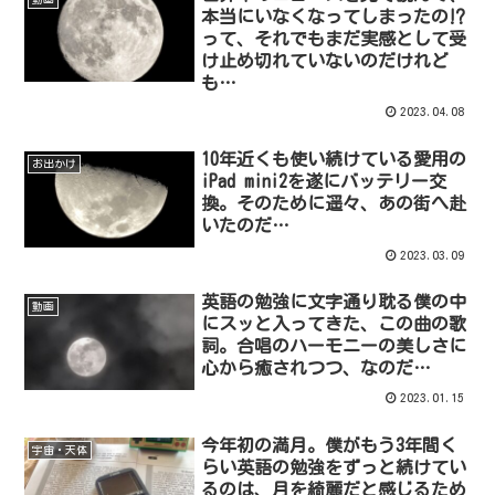
本当にいなくなってしまったの⁉︎
って、それでもまだ実感として受
け止め切れていないのだけれど
も…
2023.04.08
10年近くも使い続けている愛用の
お出かけ
iPad mini2を遂にバッテリー交
換。そのために遥々、あの街へ赴
いたのだ…
2023.03.09
英語の勉強に文字通り耽る僕の中
動画
にスッと入ってきた、この曲の歌
詞。合唱のハーモニーの美しさに
心から癒されつつ、なのだ…
2023.01.15
今年初の満月。僕がもう3年間く
宇宙・天体
らい英語の勉強をずっと続けてい
るのは、月を綺麗だと感じるため