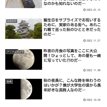
なのかも知れないのだ…
2023.01.13
誕生日をサプライズでお祝いする
お出かけ
ために、実家のある街へ。あれこ
れ観て巡った秋のひとときだった
のだ…
2022.11.27
昨夜の月食の写真をここに大公
デジタルカメラ
開！ひょっとして、あの星も一緒
に写っていた⁉︎のだ…
2022.11.09
秋の夜長に、こんな詩を味わうの
動画
はいかが？僕が大学生の頃から長
年好きな英詩人なのだ…
2022.10.26