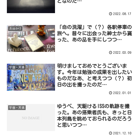
となのだ…
2022.08.17
「命の洗濯」で（？）各駅停車の
お出かけ
旅へ。昔々に出会った紳士から貰
った、あの品を手にしつつ…
2022.03.09
明けましておめでとうございま
宇宙・天体
す。今年は勉強の成果を出したい
ものだなあ、と考えつつ（？）初
日の出を撮ったのだ…
2022.01.01
ゆうべ、天駆けるISSの軌跡を撮
宇宙・天体
った。あの搭乗者氏も、きっと日
本列島を眺めておられるのだろう
と思いつつ…
2021.12.10