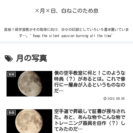
×月×日、白ねこのため息
英検１級学習者がその取得に向け、日々の記録としていろいろ書き置いていま
す…。”Keep the silent passion burning all the time”
月の写真
僕の空手教室に何と！このような
動画
特典（？）があるとは。これで修
行に一層身が入るというものなの
だ…
2023.08.05
空手道で昇級して証書が授与され
動画
た。あと、あんな物やこんな物で
トレーニング器具を自作（？）し
てみたのだ…